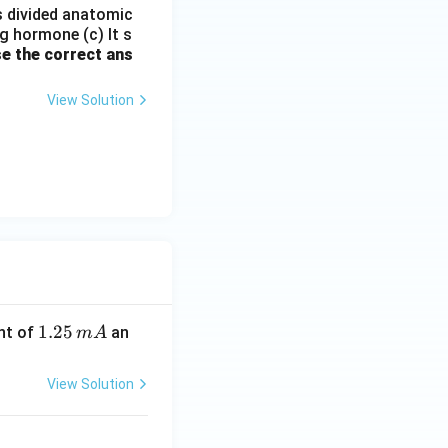
is divided anatomic
g hormone (c) It s
e the correct ans
View Solution
1.
1.25
nt of
an
m
A
2
5
View Solution
\,
m
A