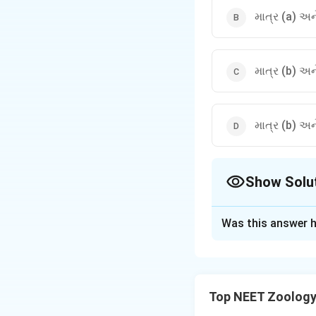
માત્ર (a) અન
માત્ર (b) અન
માત્ર (b) અન
Show Solu
The Correct Opt
Was this answer h
Solution and E
Step 1: Understa
લસિકા અંગોને પ્રા
Top NEET Zoology
આંતરક્રિયા કરે છે)