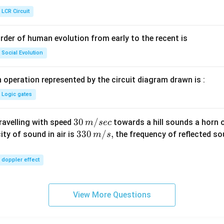
\rig
ht]
LCR Circuit
rder of human evolution from early to the recent is
Social Evolution
 operation represented by the circuit diagram drawn is :
Logic gates
30
30
/
travelling with speed
towards a hill sounds a horn 
m
sec
\,
33
330
/
,
ity of sound in air is
the frequency of reflected so
m
s
m/
0\,
sec
m/
doppler effect
s,
View More Questions