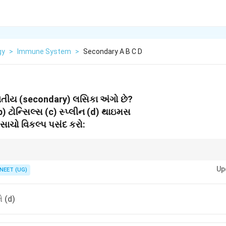
gy
>
Immune System
>
Secondary A B C D
વિતીય (secondary) લસિકા અંગો છે?
) ટોન્સિલ્સ (c) સ્પ્લીન (d) થાઇમસ
 સાચો વિકલ્પ પસંદ કરો:
કણો પરિપક્વ બને છે, જ્યારે દ્વિતીય અંગોમાં તેઓ રોગકારકો સામે લડે છે!
Up
NEET (UG)
ે (d)