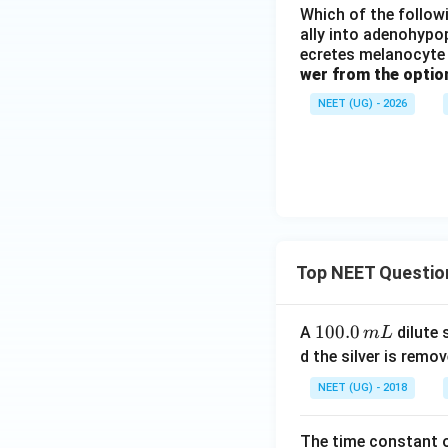
Which of the followi
ally into adenohypop
ecretes melanocyte 
wer from the optio
NEET (UG) - 2026
Top NEET Questio
1
100.0
A
dilute 
m
L
0
d the silver is remo
0.
NEET (UG) - 2018
0
\,
The time constant of
m