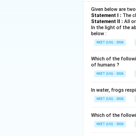
Step 2: Detailed 
Given below are two
Statement I :
The cl
- અસ્થિ મજ્જા (B
Statement II :
All o
- ટોન્સિલ્સ અને સ્
In the light of the
below :
Step 3: Final Ans
NEET (UG) - 2026
માત્ર (b) અને (c) 
Which of the follow
Download Solutio
of humans ?
NEET (UG) - 2026
In water, frogs res
NEET (UG) - 2026
Which of the follow
NEET (UG) - 2026