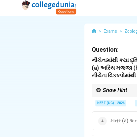
>
Exams
>
Zoolo
Question:
નીચેનામાંથી કયા દ્
(a) અસ્થિ મજ્જા (b
નીચેના વિકલ્પોમાંથી
Show Hint
પ્રાથમિક અંગોમાં લસિકા
NEET (UG) - 2026
માત્ર (a) અન