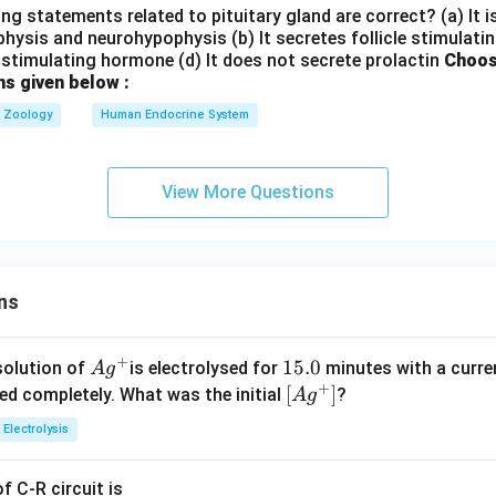
ng statements related to pituitary gland are correct? (a) It 
hysis and neurohypophysis (b) It secretes follicle stimulatin
stimulating hormone (d) It does not secrete prolactin
Choos
ns given below :
Zoology
Human Endocrine System
View More Questions
ns
+
Ag
1
15.0
solution of
is electrolysed for
minutes with a curre
A
g
+
^
5.
\lef
[
]
ved completely. What was the initial
?
A
g
{+}
0
t[ A
Electrolysis
g ^
{+}
 C-R circuit is