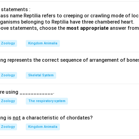
Explanation:
 statements :
ass name Reptilia refers to creeping or crawling mode of lo
one marrow) અને થાઇમસ એ પ્રાથમિક લસિકા અંગો છે.
rganisms belonging to Reptilia have three chambered heart.
પ્લીન (બરોળ) એ દ્વિતીય લસિકા અંગો છે.
 above statements, choose the
most appropriate
answer from 
wer:
Zoology
Kingdom Animalia
દ્વિતીય લસિકા અંગો છે.
ing represents the correct sequence of arrangement of bones
n in PDF
Zoology
Skeletal System
pire using ____________.
Zoology
The respiratory system
ing is
not
a characteristic of chordates?
Zoology
Kingdom Animalia