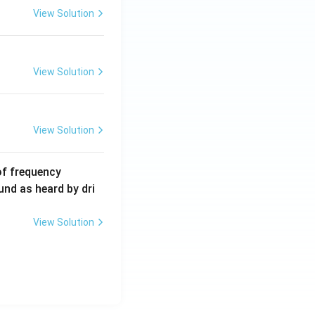
View Solution
View Solution
View Solution
6
of frequency
0
und as heard by dri
0
\,
View Solution
H
z.