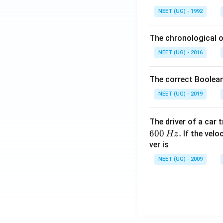
L
NEET (UG) - 1992
The chronological o
NEET (UG) - 2016
The correct Boolean
NEET (UG) - 2019
The driver of a car 
600
.
If the veloc
Hz
ver is
NEET (UG) - 2009