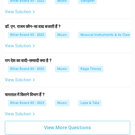
Bihar Board XII - 2023
Music
Sangeet
मानसिक शांति और सौम्यता का अनुभव कराता है। यह राग विशेष रूप
View Solution
से देर शाम या रात्रि के प्रारंभ में गाया जाता है, क्योंकि इसके स्वर रात्रि
के वातावरण में अच्छी तरह से घुल मिल जाते हैं। इस प्रकार, राग भूपाली
डॉ. एन. राजम कौन-सा वाद्य बजाती हैं ?
सम्पूर्ण जाति का राग है जिसमें आरोह और अवरोह दोनों में 5 स्वर होते हैं
और इसे अपनी सरलता और लोकप्रियता के कारण विशेष रूप से पसंद
Bihar Board XII - 2023
Music
Musical Instruments & its Classifi
किया जाता है।
View Solution
Download Solution in PDF
राग देश का वादी-सम्वादी क्या है ?
Bihar Board XII - 2023
Music
Raga Theory
View Solution
चारताल में कितने विभाग हैं ?
Bihar Board XII - 2023
Music
Laya & Tala
View Solution
View More Questions