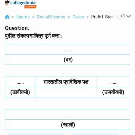
...
+
1
>
Exams
>
Social Science
>
Civics
>
Pudh L Sankalpan Chi...
Question.
पुढील संकल्पनाचित्र पूर्ण करा :
……
(वर)
……
भारतातील प्रादेशिक पक्ष
…..
(डावीकडे)
(उजवीकडे)
…….
(खाली)