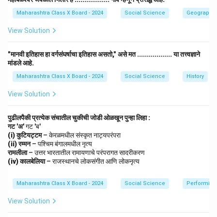
जनतेच्या हितासाठी स्थापन झालेला पक्ष.
Maharashtra Class X Board - 2024
Social Science
Geography
तेलुगू देशम पक्ष (आंध्र प्रदेश):
राज्याच्या स्वायत्ततेसाठी व
View Solution
विकासासाठी कार्यरत पक्ष.
DMK (तमिळनाडू):
द्रविड संस्कृतीच्या जतनासाठी आणि
"मानवी इतिहास हा वर्गसंघर्षाचा इतिहास असतो," असे मत .................. या तत्त्वज्ञाने
मांडले आहे.
राज्याच्या विकासासाठी स्थापन झालेला पक्ष.
Maharashtra Class X Board - 2024
Social Science
History
तृणमूल काँग्रेस (पश्चिम बंगाल):
पश्चिम बंगालच्या प्रादेशिक
समस्यांवर लक्ष केंद्रित करणारा पक्ष.
View Solution
Step 3: निष्कर्ष.
पुढीलपैकी प्रत्येक संचातील चुकीची जोडी ओळखून पुन्हा लिहा :
गट 'अ'
गट 'ब'
प्रादेशिक पक्ष लोकशाही व्यवस्थेत स्थानिक पातळीवर लोकांच्या
(i) कुटियट्टम
– केरळमधील संस्कृत नाट्यपरंपरा
प्रश्नांचे निराकरण करण्यास महत्त्वाची भूमिका बजावतात. हे पक्ष राज्य
(ii) रम्मन
– पश्चिम बंगालमधील नृत्य
आणि केंद्र शासन यांमधील समतोल राखण्यास सहाय्यक ठरतात.
रामलीला
– उत्तर भारतातील रामायणाचे परंपरागत सादरीकरण
(iv) कालबेलिया
– राजस्थानचे लोकसंगीत आणि लोकनृत्य
Download Solution in PDF
Maharashtra Class X Board - 2024
Social Science
Performing 
View Solution