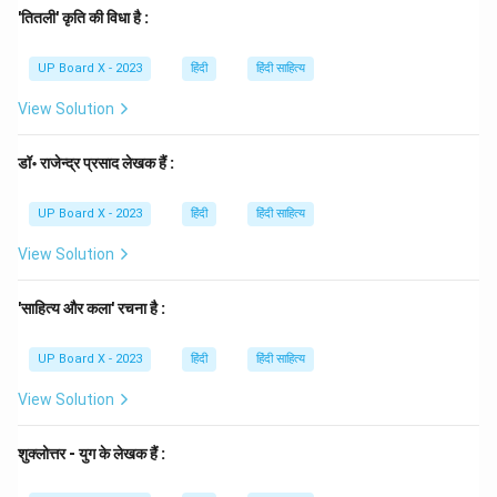
(A)
शिवमंगल सिंह 'सुमन'
- ये प्रगतिवादी काव्यधारा के एक प्रमुख
'तितली' कृति की विधा है :
कवि हैं। 'मिट्टी की बारात', 'हिल्लोल' इनकी प्रसिद्ध रचनाएँ हैं।
UP Board X - 2023
हिंदी
हिंदी साहित्य
(B)
प्रभाकर माचवे
और (C)
नरेश मेहता
- ये दोनों 'तार सप्तक' के कवि
हैं और प्रयोगवाद से संबंधित हैं।
View Solution
(D)
जगदीश गुप्त
- ये 'नयी कविता' के प्रवर्तक कवियों में से एक हैं और
उन्होंने 'नयी कविता' पत्रिका का संपादन भी किया।
डॉ॰ राजेन्द्र प्रसाद लेखक हैं :
Step 4: Final Answer:
अतः, शिवमंगल सिंह 'सुमन' प्रगतिवाद युग के कवि हैं।
UP Board X - 2023
हिंदी
हिंदी साहित्य
View Solution
Download Solution in PDF
'साहित्य और कला' रचना है :
UP Board X - 2023
हिंदी
हिंदी साहित्य
View Solution
शुक्लोत्तर - युग के लेखक हैं :