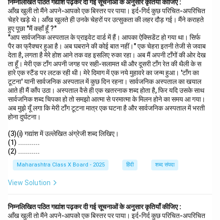
निम्नलिखित पठित गद्यांश पढ़कर दी गई सूचनाओं के अनुसार कृतियाँ कीजिए :
आँख खुली तो मैंने अपने-आपको एक बिस्तर पर पाया। इर्द-गिर्द कुछ परिचित-अपरिचित
चेहरे खड़े थे। आँख खुलते ही उनके चेहरों पर उत्सुकता की लहर दौड़ गई। मैंने कराहते
हुए पूछा "मैं कहाँ हूँ ?"
"आप सार्वजनिक अस्पताल के प्राइवेट वार्ड में हैं। आपका ऐक्सिडेंट हो गया था। सिर्फ
पैर का फ्रैक्चर हुआ है। अब घबराने की कोई बात नहीं।" एक चेहरा इतनी तेजी से जवाब
देता है, लगता है मेरे होश आने तक वह इसलिए रुका रहा। अब मैं अपनी टाँगों की ओर देख
ता हूँ। मेरी एक टाँग अपनी जगह पर सही-सलामत थी और दूसरी टाँग रेत की थैली के स
हारे एक स्टैंड पर लटक रही थी। मेरे दिमाग में एक नये मुहावरे का जन्म हुआ। 'टाँग का
टूटना' यानी सार्वजनिक अस्पताल में कुछ दिन रहना। सार्वजनिक अस्पताल का खयाल
आते ही मैं काँप उठा। अस्पताल वैसे ही एक खतरनाक शब्द होता है, फिर यदि उसके साथ
सार्वजनिक शब्द चिपका हो तो समझो आत्मा से परमात्मा के मिलन होने का समय आ गया।
अब मुझे यूँ लगा कि मेरी टाँग टूटना मात्र एक घटना है और सार्वजनिक अस्पताल में भरती
होना दुर्घटना।
(3)(i) गद्यांश में उल्लेखित अंग्रेजी शब्द लिखिए।
(1) ...........
(2) ...........
Maharashtra Class X Board - 2025
हिंदी
शब्द संपदा
View Solution
निम्नलिखित पठित गद्यांश पढ़कर दी गई सूचनाओं के अनुसार कृतियाँ कीजिए :
आँख खुली तो मैंने अपने-आपको एक बिस्तर पर पाया। इर्द-गिर्द कुछ परिचित-अपरिचित