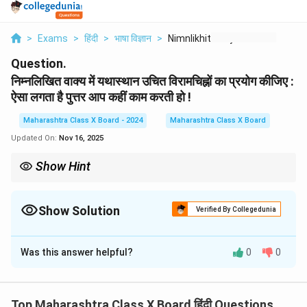
>
Exams
>
हिंदी
>
भाषा विज्ञान
>
Nimnlikhit Vaky Men ...
Question.
निम्नलिखित वाक्य में यथास्थान उचित विरामचिह्नों का प्रयोग कीजिए :
ऐसा लगता है पुत्तर आप कहीं काम करती हो !
Maharashtra Class X Board - 2024
Maharashtra Class X Board
Updated On:
Nov 16, 2025
Show Hint
विरामचिह्नों का सही प्रयोग वाक्य को समझने में मदद करता है, जिससे संदेश अधिक
स्पष्ट और प्रभावी बनता है।
Show Solution
Verified By Collegedunia
Solution and Explanation
Was this answer helpful?
0
0
ऐसा लगता है, पुत्तर, आप कहीं काम करती हो!
Download Solution in PDF
Top Maharashtra Class X Board हिंदी Questions