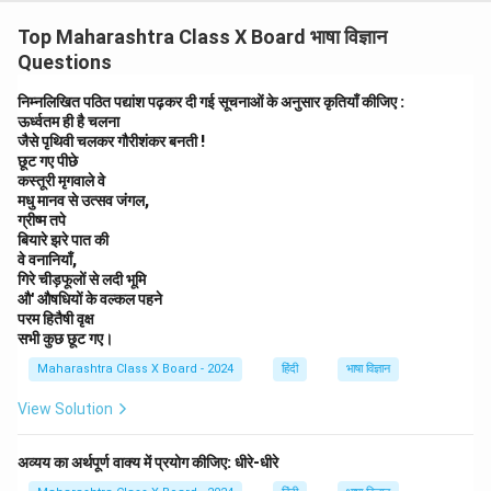
Top Maharashtra Class X Board भाषा विज्ञान
Questions
निम्नलिखित पठित पद्यांश पढ़कर दी गई सूचनाओं के अनुसार कृतियाँ कीजिए :
ऊर्ध्वतम ही है चलना
जैसे पृथिवी चलकर गौरीशंकर बनती !
छूट गए पीछे
कस्तूरी मृगवाले वे
मधु मानव से उत्सव जंगल,
ग्रीष्म तपे
बियारे झरे पात की
वे वनानियाँ,
गिरे चीड़फूलों से लदी भूमि
औ' औषधियों के वल्कल पहने
परम हितैषी वृक्ष
सभी कुछ छूट गए।
Maharashtra Class X Board - 2024
हिंदी
भाषा विज्ञान
View Solution
अव्यय का अर्थपूर्ण वाक्य में प्रयोग कीजिए: धीरे-धीरे