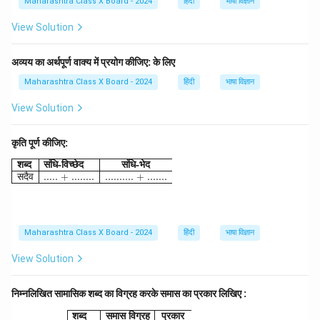
Maharashtra Class X Board - 2024
हिंदी
भाषा विज्ञान
View Solution
अव्यय का अर्थपूर्ण वाक्य में प्रयोग कीजिए: के लिए
Maharashtra Class X Board - 2024
हिंदी
भाषा विज्ञान
View Solution
कृति पूर्ण कीजिए:
\begin{array}{|l|l|} \hline \textbf{शब्द} & \textbf{संधि
शब्द
संधि
-
विच्छेद
संधि
-
भेद
सदैव
..... + ........
.......... + .......
Maharashtra Class X Board - 2024
हिंदी
भाषा विज्ञान
View Solution
निम्नलिखित सामासिक शब्द का विग्रह करके समास का प्रकार लिखिए :
\begin{array}{|l|l|} \hline \textbf{शब्द} & \t
शब्द
समास
विग्रह
प्रकार