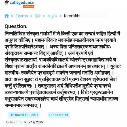
>
Exams
>
हिंदी
>
अनुवाद
>
Nimnlikhit Snskrit G...
Question.
निम्नलिखित संस्कृत गद्यांशों में से किसी एक का सन्दर्भ सहित हिन्दी में
अनुवाद कीजिए। महामनस्विनः मदनमोहनमालवीयस्य जन्म प्रयागे
प्रतिष्ठितपरिवारेऽभवत् । अस्य पिता पण्डितव्रजनाथमालवीयः
संस्कृतस्य सम्मान्यः विद्वान् आसीत् । अयं प्रयागे एवं
संस्कृतपाठशालायां. राजकीयविद्यालये म्योरसेण्ट्रलमहाविद्यालये च
शिक्षां प्राप्य अत्रैव राजकीयविद्यालये अध्यापनम् आरब्धवान् । युवकः
मालवीयः स्वकीयेन प्रभावपूर्ण भाषणेन जनानां मनांसि अमोहयत् ।
अतः अस्य सुहृदः तं प्राड्विवाकपदवीं प्राप्य देशस्य श्रेष्ठतरां सेवां
कर्त्तुं प्रेरितवन्तः । तदनुसारम् अयं विधिपरीक्षामुत्तीर्य प्रयागस्थे
उच्चन्यायालये प्राड्विवाककर्म कर्तुमारभत् । विधेः प्रकृष्टज्ञानेन
मधुरालापेन उदारव्यवहारेण चायं शीघ्रमेव मित्राणां न्यायाधीशानाञ्च
सम्मानभाजनमभवत् ।
UP Board XII - 2024
UP Board XII
Updated On:
Nov 14, 2025