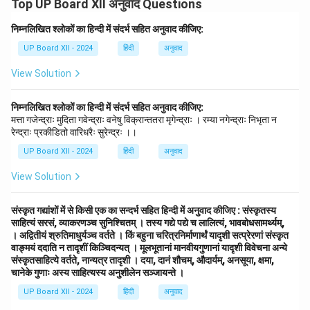
Top UP Board XII अनुवाद Questions
निम्नलिखित श्लोकों का हिन्दी में संदर्भ सहित अनुवाद कीजिए:
UP Board XII - 2024
हिंदी
अनुवाद
View Solution
निम्नलिखित श्लोकों का हिन्दी में संदर्भ सहित अनुवाद कीजिए:
मत्ता गजेन्द्राः मुदिता गवेन्द्राः वनेषु विक्रान्ततरा मृगेन्द्राः । रम्या नगेन्द्राः निभृता न
रेन्द्राः प्रकीडितो वारिधरैः सुरेन्द्रः ।।
UP Board XII - 2024
हिंदी
अनुवाद
View Solution
संस्कृत गद्यांशों में से किसी एक का सन्दर्भ सहित हिन्दी में अनुवाद कीजिए : संस्कृतस्य
साहित्यं सरसं, व्याकरणञ्च सुनिश्चितम् । तस्य गद्ये पद्ये च लालित्यं, भावबोधसामर्थ्यम्,
। अद्वितीयं श्रुतिमाधुर्यञ्च वर्तते । किं बहुना चरित्रनिर्माणार्थं यादृशी सत्प्रेरणां संस्कृत
वाङ्मयं ददाति न तादृशीं किञ्चिदन्यत् । मूलभूतानां मानवीयगुणानां यादृशी विवेचना अन्ये
संस्कृतसाहित्ये वर्तते, नान्यत्र तादृशी । दया, दानं शौचम्, औदार्यम्, अनसूया, क्षमा,
चानेके गुणाः अस्य साहित्यस्य अनुशीलेन सञ्जायन्ते ।
UP Board XII - 2024
हिंदी
अनुवाद