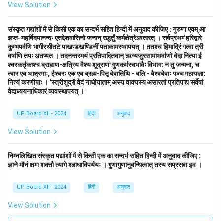
View Solution
संस्कृत गद्यांशों में से किसी एक का सन्दर्भ सहित हिन्दी में अनुवाद कीजिए : गुरुणा एवम् आ
ज्ञप्तः महर्षिदयानन्दः एतद्देशवासिनो जनान् उद्धर्तुं कर्मक्षेत्रेऽवतारत् । सर्वप्रथमं हरिद्वारे
कुम्भपर्वणि भागीरथीतटे पाखण्डखण्डिनीं पताकामस्थापयत् । ततश्च हिमाद्रिं गत्वा त्री
वर्षाणि तपः अतप्यत । तदनन्तरमयं प्रतिपादितवान् ऋग्यजुस्सामाथर्वाणो वेदा नित्या ई
श्वरकर्तृकाश्च ब्राह्मण-क्षत्रिय वैश्य शूद्राणां गुणकर्मस्वभावैः विभाग: न तु जन्मना, च
त्वार एव आश्रमाः, ईश्वरः एक एव ब्रह्म-पितृ देवातिथि - बलि - वैश्वदेवाः पञ्च महायज्ञा:
नित्यं करणीयाः । 'स्त्रीशूद्रौ वेदं नाधीयाताम् अस्य वाक्यस्य असारतां प्रतिपाद्य सर्वेषां
वेदाध्ययनाधिकारं व्यवस्थापयत् ।
UP Board XII - 2024
हिंदी
अनुवाद
View Solution
निम्नलिखित संस्कृत पद्यांशों में से किसी एक का सन्दर्भ सहित हिन्दी में अनुवाद कीजिए :
ज्ञाने मौनं क्षमा शक्तौ त्यागे श्लाघाविपर्ययः । गुणागुणानुबन्धित्वात् तस्य सप्रसवा इव ।
UP Board XII - 2024
हिंदी
अनुवाद
View Solution