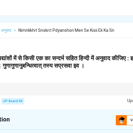
अनुवाद
>
Nimnlikhit Snskrit Pdyanshon Men Se Kisii Ek Ka Sn
यांशों में से किसी एक का सन्दर्भ सहित हिन्दी में अनुवाद कीजिए : ज्ञ
 । गुणागुणानुबन्धित्वात् तस्य सप्रसवा इव ।
बंध की महिमा का उल्लेख करता है, और हमें यह सिखाता है कि गुणों का एकत्रित प्रभाव ही व्यक्ति क
Up
UP Board XII
tion
V
xplanation