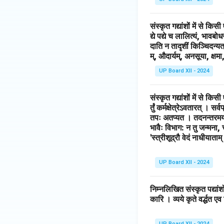
संस्कृत गद्यांशों में से क
द्ये पद्ये च लालित्यं, भावबोध
दाति न तादृशीं किञ्चिदन्यत
म्, औदार्यम्, अनसूया, क्षम
UP Board XII - 2024
संस्कृत गद्यांशों में से कि
र्तुं कर्मक्षेत्रेऽवतारत् । 
तपः अतप्यत । तदनन्तरमयं प्
भावैः विभाग: न तु जन्मना, 
'स्त्रीशूद्रौ वेदं नाधीयाता
UP Board XII - 2024
निम्नलिखित संस्कृत पद्यांशो
कारि । व्यये कृते वर्द्धत एव
UP Board XII - 2024