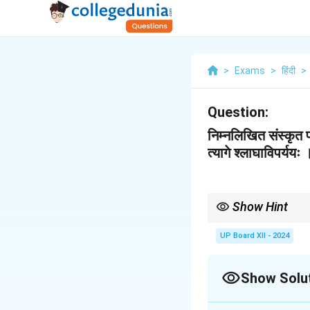
>
Exams
>
हिंदी
>
Question:
निम्नलिखित संस्कृत पद्
त्यागे श्लाघाविपर्ययः
Show Hint
यह श्लोक गुणों के परस्पर सं
बनाता है।
UP Board XII - 2024
Show Solu
Solution and E