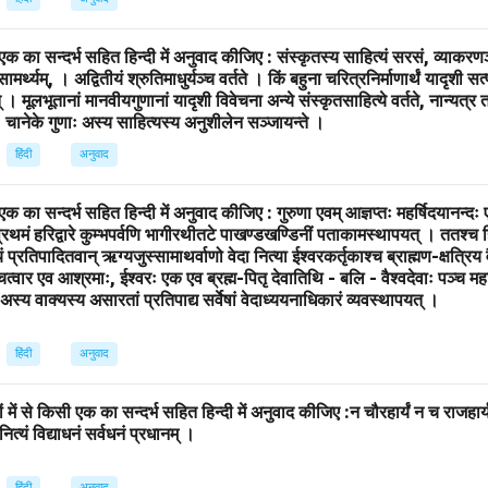
िसी एक का सन्दर्भ सहित हिन्दी में अनुवाद कीजिए : संस्कृतस्य साहित्यं सरसं, व्याकर
सामर्थ्यम्, । अद्वितीयं श्रुतिमाधुर्यञ्च वर्तते । किं बहुना चरित्रनिर्माणार्थं यादृशी सत
् । मूलभूतानां मानवीयगुणानां यादृशी विवेचना अन्ये संस्कृतसाहित्ये वर्तते, नान्यत्र
ा, चानेके गुणाः अस्य साहित्यस्य अनुशीलेन सञ्जायन्ते ।
हिंदी
अनुवाद
सी एक का सन्दर्भ सहित हिन्दी में अनुवाद कीजिए : गुरुणा एवम् आज्ञप्तः महर्षिदयानन्दः
सर्वप्रथमं हरिद्वारे कुम्भपर्वणि भागीरथीतटे पाखण्डखण्डिनीं पताकामस्थापयत् । ततश्च हिम
रतिपादितवान् ऋग्यजुस्सामाथर्वाणो वेदा नित्या ईश्वरकर्तृकाश्च ब्राह्मण-क्षत्रिय वै
चत्वार एव आश्रमाः, ईश्वरः एक एव ब्रह्म-पितृ देवातिथि - बलि - वैश्वदेवाः पञ्च मह
म् अस्य वाक्यस्य असारतां प्रतिपाद्य सर्वेषां वेदाध्ययनाधिकारं व्यवस्थापयत् ।
हिंदी
अनुवाद
ं में से किसी एक का सन्दर्भ सहित हिन्दी में अनुवाद कीजिए :न चौरहार्यं न च राजहार्य
 नित्यं विद्याधनं सर्वधनं प्रधानम् ।
हिंदी
अनुवाद