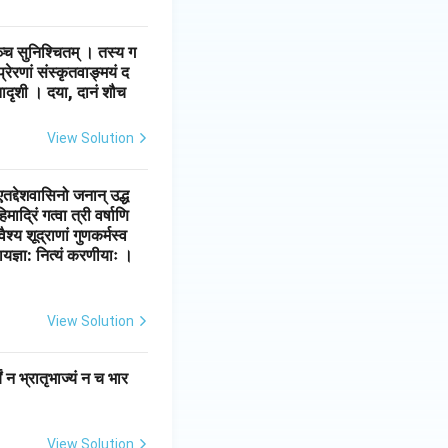
णञ्च सुनिश्चितम् । तस्य ग
्प्रेरणां संस्कृतवाङ्मयं द
 तादृशी । दया, दानं शौच
View Solution
 एतद्देशवासिनो जनान् उद्ध
ाद्रिं गत्वा त्री वर्षाणि
श्य शूद्राणां गुणकर्मस्व
ायज्ञा: नित्यं करणीयाः ।
View Solution
ं न भ्रातृभाज्यं न च भार
View Solution