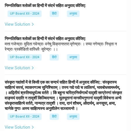
निम्नलिखित श्लोकों का हिन्दी में संदर्भ सहित अनुवाद कीजिए:
UP Board XII - 2024
हिंदी
अनुवाद
View Solution
निम्नलिखित श्लोकों का हिन्दी में संदर्भ सहित अनुवाद कीजिए:
मत्ता गजेन्द्राः मुदिता गवेन्द्राः वनेषु विक्रान्ततरा मृगेन्द्राः । रम्या नगेन्द्राः निभृता न
रेन्द्राः प्रकीडितो वारिधरैः सुरेन्द्रः ।।
UP Board XII - 2024
हिंदी
अनुवाद
View Solution
संस्कृत गद्यांशों में से किसी एक का सन्दर्भ सहित हिन्दी में अनुवाद कीजिए : संस्कृतस्य
साहित्यं सरसं, व्याकरणञ्च सुनिश्चितम् । तस्य गद्ये पद्ये च लालित्यं, भावबोधसामर्थ्यम्,
। अद्वितीयं श्रुतिमाधुर्यञ्च वर्तते । किं बहुना चरित्रनिर्माणार्थं यादृशी सत्प्रेरणां संस्कृत
वाङ्मयं ददाति न तादृशीं किञ्चिदन्यत् । मूलभूतानां मानवीयगुणानां यादृशी विवेचना अन्ये
संस्कृतसाहित्ये वर्तते, नान्यत्र तादृशी । दया, दानं शौचम्, औदार्यम्, अनसूया, क्षमा,
चानेके गुणाः अस्य साहित्यस्य अनुशीलेन सञ्जायन्ते ।
UP Board XII - 2024
हिंदी
अनुवाद
View Solution