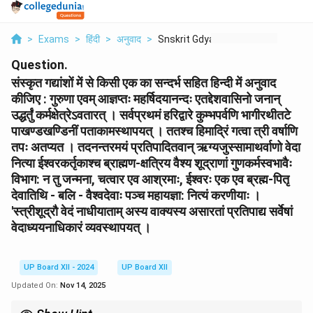
>
Exams
>
हिंदी
>
अनुवाद
>
Snskrit Gdyanshon Me...
Question.
संस्कृत गद्यांशों में से किसी एक का सन्दर्भ सहित हिन्दी में अनुवाद
कीजिए : गुरुणा एवम् आज्ञप्तः महर्षिदयानन्दः एतद्देशवासिनो जनान्
उद्धर्तुं कर्मक्षेत्रेऽवतारत् । सर्वप्रथमं हरिद्वारे कुम्भपर्वणि भागीरथीतटे
पाखण्डखण्डिनीं पताकामस्थापयत् । ततश्च हिमाद्रिं गत्वा त्री वर्षाणि
तपः अतप्यत । तदनन्तरमयं प्रतिपादितवान् ऋग्यजुस्सामाथर्वाणो वेदा
नित्या ईश्वरकर्तृकाश्च ब्राह्मण-क्षत्रिय वैश्य शूद्राणां गुणकर्मस्वभावैः
विभाग: न तु जन्मना, चत्वार एव आश्रमाः, ईश्वरः एक एव ब्रह्म-पितृ
देवातिथि - बलि - वैश्वदेवाः पञ्च महायज्ञा: नित्यं करणीयाः ।
'स्त्रीशूद्रौ वेदं नाधीयाताम् अस्य वाक्यस्य असारतां प्रतिपाद्य सर्वेषां
वेदाध्ययनाधिकारं व्यवस्थापयत् ।
UP Board XII - 2024
UP Board XII
Updated On:
Nov 14, 2025