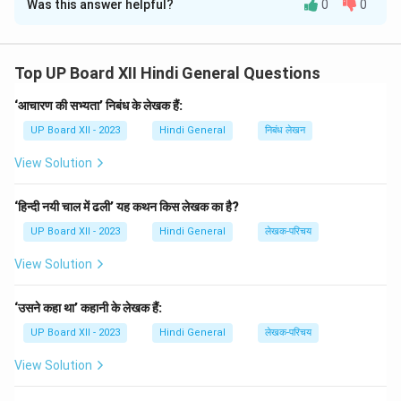
Was this answer helpful?
0
0
संदर्भ:
प्रस्तुत श्लोक में निरंतर प्रयास और धीरे-धीरे अर्जित ज्ञान के
महत्व को बताया गया है।
अनुवाद:
जिस प्रकार पानी की बूंद-बूंद से घड़ा धीरे-धीरे भर जाता है,
Top UP Board XII Hindi General Questions
उसी प्रकार मनुष्य को भी निरंतर प्रयास करके ज्ञान, धर्म और धन की
‘आचारण की सभ्यता’ निबंध के लेखक हैं:
प्राप्ति करनी चाहिए। निरंतर प्रयास और धैर्य से ही व्यक्ति अपने जीवन
UP Board XII - 2023
Hindi General
निबंध लेखन
में उन्नति कर सकता है।
View Solution
Download Solution in PDF
‘हिन्दी नयी चाल में ढली’ यह कथन किस लेखक का है?
UP Board XII - 2023
Hindi General
लेखक-परिचय
View Solution
‘उसने कहा था’ कहानी के लेखक हैं:
UP Board XII - 2023
Hindi General
लेखक-परिचय
View Solution