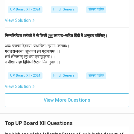
UP Board XII - 2024
Hindi General
संस्कृत श्लोक
View Solution
\u
निम्नलिखित श्लोकों में से किसी
एक
का पद्य-सहित हिंदी में अनुवाद कीजिए।
nd
erl
अधः प्राची दिशायाः संधारिताः ग्रामाः कनकः।
in
गरुडराजस्याः शुभजन इव ग्रामायमः।।
e
क्षयं क्षीणतात् सुपथया इवायुप्रमा।।
{ए
न दीशा राज्ञः द्विविधारिष्टानामिव गुणाः।।
क}
UP Board XII - 2024
Hindi General
संस्कृत श्लोक
View Solution
View More Questions
Top UP Board XII Questions