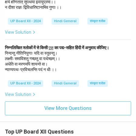
क्षयं क्षीणतात् सुपथया इवायुप्रमा।।
{ए
न दीशा राज्ञः द्विविधारिष्टानामिव गुणाः।।
क}
UP Board XII - 2024
Hindi General
संस्कृत श्लोक
View Solution
\u
निम्नलिखित श्लोकों में से किसी
एक
का पद्य-सहित हिंदी में अनुवाद कीजिए।
nd
निन्दन्तु नीतिनिपुणाः यदि वा स्तुवन्तु।
erl
लक्ष्मीः समाविशतु गच्छतु वा यथेच्छम्।।
in
अधेति वा मरणमपि शायन्ते वा।
e
न्याय्यपथः प्रविचलन्ति पदं न धीः।।
{ए
क}
UP Board XII - 2024
Hindi General
संस्कृत श्लोक
View Solution
View More Questions
Top UP Board XII Questions