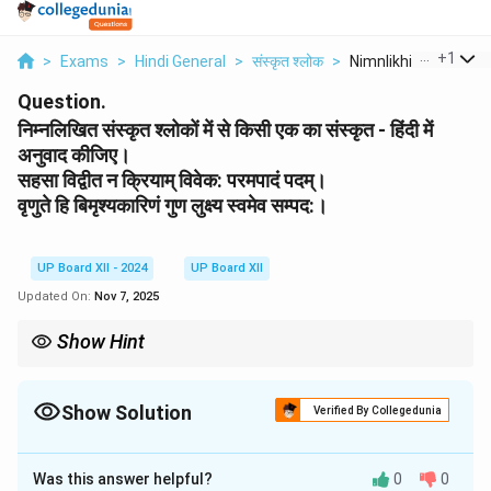
...
+
1
>
Exams
>
Hindi General
>
संस्कृत श्लोक
>
Nimnlikhit Sanskrit ..
Question.
निम्नलिखित संस्कृत श्लोकों में से किसी एक का संस्कृत - हिंदी में
अनुवाद कीजिए।
सहसा विद्वीत न क्रियाम् विवेक: परमपादं पदम्।
वृणुते हि बिमृश्यकारिणं गुण लुक्ष्य स्वमेव सम्पद:।
UP Board XII - 2024
UP Board XII
Updated On:
Nov 7, 2025
Show Hint
When translating from Sanskrit to Hindi, make sure the essence
and philosophical context of the passage are retained.
Show Solution
Verified By Collegedunia
Solution and Explanation
Was this answer helpful?
0
0
संस्कृत श्लोक का हिंदी में अनुवाद: