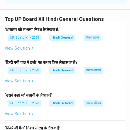
1.
सहसा विद्वीत न क्रियाम् विवेक: परमपादं पदम्।
हिंदी अनुवाद:
अचानक से ज्ञान की प्राप्ति नहीं होती। ज्ञान की प्राप्ति
Top UP Board XII Hindi General Questions
के लिए विवेक की आवश्यकता होती है जो परमपद तक पहुँचने का मार्ग
प्रशस्त करता है।
‘आचारण की सभ्यता’ निबंध के लेखक हैं:
2.
वृणुते हि बिमृश्यकारिणं गुण लुक्ष्य स्वमेव सम्पद:।
UP Board XII - 2023
Hindi General
निबंध लेखन
हिंदी अनुवाद:
व्यक्ति केवल अपने गुणों का विचार करता है और अपने
View Solution
प्रयासों से ही वह समृद्धि प्राप्त करता है।
Step 1: Translating the Shloka.
‘हिन्दी नयी चाल में ढली’ यह कथन किस लेखक का है?
यह श्लोक ज्ञान, विवेक और समृद्धि की महत्ता को दर्शाता है। इसका
UP Board XII - 2023
Hindi General
लेखक-परिचय
तात्पर्य यह है कि जीवन में सफलता के लिए विवेक और सही निर्णय लेने
की आवश्यकता होती है।
View Solution
Download Solution in PDF
‘उसने कहा था’ कहानी के लेखक हैं:
UP Board XII - 2023
Hindi General
लेखक-परिचय
View Solution
‘पिंजरे की मैना’ निबंध संग्रह के लेखक हैं: