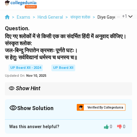
...
+
1
>
Exams
>
Hindi General
>
संस्कृत श्लोक
>
Diye Gaye Shlokon Me
Question.
दिए गए श्लोकों में से किसी एक का संदर्भित हिंदी में अनुवाद कीजिए।
संस्कृत श्लोक:
जल-बिन्दु निपातेन क्रमशः पूर्णते घटः।
स हेतुः सर्वविद्यानां धर्मस्य च धनस्य च॥
UP Board XII - 2024
UP Board XII
Updated On:
Nov 10, 2025
Show Hint
संस्कृत श्लोकों का अनुवाद करते समय उनके गहरे अर्थ को ध्यान में रखना चाहिए।
Show Solution
Verified By Collegedunia
Solution and Explanation
Was this answer helpful?
0
0
अनुवाद:
जैसे एक-एक जल की बूँद से घड़ा भरता है, वैसे ही **ज्ञान, धर्म, और