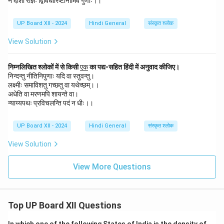
न दीशा राज्ञः द्विविधारिष्टानामिव गुणाः।।
क}
UP Board XII - 2024
Hindi General
संस्कृत श्लोक
View Solution
\u
निम्नलिखित श्लोकों में से किसी
एक
का पद्य-सहित हिंदी में अनुवाद कीजिए।
nd
निन्दन्तु नीतिनिपुणाः यदि वा स्तुवन्तु।
erl
लक्ष्मीः समाविशतु गच्छतु वा यथेच्छम्।।
in
अधेति वा मरणमपि शायन्ते वा।
e
न्याय्यपथः प्रविचलन्ति पदं न धीः।।
{ए
क}
UP Board XII - 2024
Hindi General
संस्कृत श्लोक
View Solution
View More Questions
Top UP Board XII Questions