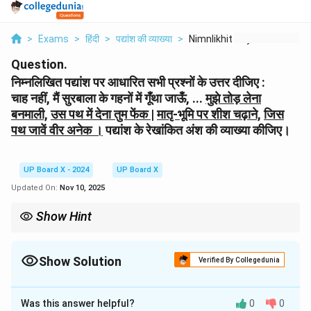
>
Exams
>
हिंदी
>
पद्यांश की व्याख्या
>
Nimnlikhit Pdyansh P...
Question.
निम्नलिखित पद्यांश पर आधारित सभी प्रश्नों के उत्तर दीजिए :
चाह नहीं, मैं सुरबाला के गहनों में गूँथा जाऊँ, ...
मुझे तोड़ लेना
बनमाली,
उस पथ में देना तुम फेंक |
मातृ-भूमि पर शीश चढ़ाने,
जिस
पथ जावें वीर अनेक ।
पद्यांश के रेखांकित अंश की व्याख्या कीजिए।
UP Board X - 2024
UP Board X
Updated On:
Nov 10, 2025
Show Hint
व्याख्या करते समय कविता के केंद्रीय भाव (यहाँ, देशभक्ति और आत्म-बलिदान) को
उजागर करें। यह दिखाएगा कि आपने कविता के मर्म को समझ लिया है।
Show Solution
Verified By Collegedunia
Solution and Explanation
Was this answer helpful?
0
0
चरण 1: रेखांकित अंश को समझना: