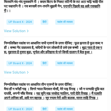
चितवनि मंद-मंद मुसकानि री । कदम बिटप के निकट तटिनी के तट अटा चढ़ि चाहि पीत
पट फहरानि री । रस बरसावैं तन-तपनि बुझावैं नैन,
प्राननि रिझावै वह आवै रसखानि
री
।।
UP Board X - 2024
हिंदी
पद्यांश की व्याख्या
View Solution
निम्नलिखित पद्यांश पर आधारित सभी प्रश्नों के उत्तर दीजिए : फूल झरता है फूल शब्द न
हीं । बच्चा गेंद उछालता है, सदियों के पार लोकती है उसे एक बच्ची ।
बूढ़ा गाता है एक प
द्य,
दुहराता है दूसरा बूढ़ा,
भूगोल और इतिहास से परे
किसी दालान में बैठा हुआ ।
UP Board X - 2024
हिंदी
पद्यांश की व्याख्या
View Solution
निम्नलिखित पद्यांश पर आधारित तीन प्रश्नों के उत्तर दीजिए :
मैया हौं न चरैहौं गाइ । सिगरे ग्वाल घिरावत मोसौं, मेरे पाइ पिराइ । जौ न पत्याहि पूछि बल
दाउहिं, अपनी सौंह दिवाइ ।
यह सुनि माइ जसोदा ग्वालिन, गारी देति रिसाइ ।
मैं पठवति
अपने लरिका कौं, आवै मन बहराइ ।
सूर स्याम मेरौ अति बालक, मारत ताहि रिंगाइ ।
UP Board X - 2024
हिंदी
पद्यांश की व्याख्या