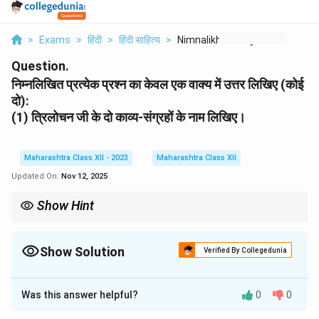
>
Exams
>
हिंदी
>
हिंदी साहित्य
>
Nimnalikhit Pratyek ...
Question.
निम्नलिखित प्रत्येक प्रश्न का केवल एक वाक्य में उत्तर लिखिए (कोई
दो):
(1) त्रिलोचन जी के दो काव्य-संग्रहों के नाम लिखिए।
Maharashtra Class XII - 2023
Maharashtra Class XII
Updated On:
Nov 12, 2025
Show Hint
त्रिलोचन जी की कविताएँ जनजीवन, यथार्थ और श्रम के सौंदर्य को चित्रित करती
हैं। उनके काव्य-संग्रह सामाजिक सरोकारों की अभिव्यक्ति हैं।
Show Solution
Verified By Collegedunia
Solution and Explanation
Was this answer helpful?
0
0
Step 1: प्रश्न की व्याख्या.
प्रश्न में कवि त्रिलोचन जी के दो प्रमुख काव्य-संग्रहों के नाम पूछे गए