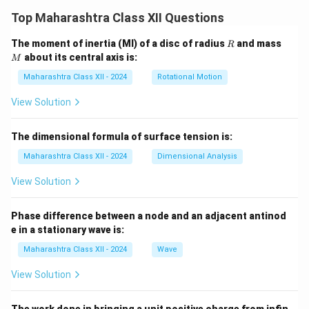
Top Maharashtra Class XII Questions
R
M
The moment of inertia (MI) of a disc of radius
and mass
R
about its central axis is:
M
Maharashtra Class XII - 2024
Rotational Motion
View Solution
The dimensional formula of surface tension is:
Maharashtra Class XII - 2024
Dimensional Analysis
View Solution
Phase difference between a node and an adjacent antinod
e in a stationary wave is:
Maharashtra Class XII - 2024
Wave
View Solution
The work done in bringing a unit positive charge from infin