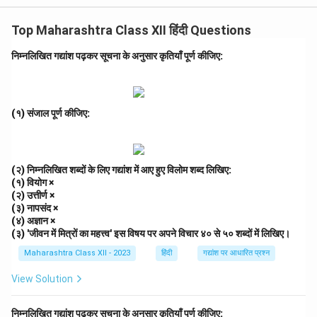
हैं। त्रिलोचन आधुनिक हिंदी कविता के प्रमुख कवियों में से एक हैं,
Top Maharashtra Class XII हिंदी Questions
जिनकी रचनाओं में जनजीवन और यथार्थ का सशक्त चित्रण मिलता
है।
निम्नलिखित गद्यांश पढ़कर सूचना के अनुसार कृतियाँ पूर्ण कीजिए:
Step 2: उत्तर का विश्लेषण.
त्रिलोचन जी के काव्य-संग्रहों में "धरती" और "गुलाब और बुलबुल"
(१) संजाल पूर्ण कीजिए:
प्रमुख हैं। इन संग्रहों में कवि ने मानव जीवन, श्रम, समाज और संवेदना
के विविध पक्षों को अत्यंत सजीव ढंग से प्रस्तुत किया है।
Step 3: निष्कर्ष.
(२) निम्नलिखित शब्दों के लिए गद्यांश में आए हुए विलोम शब्द लिखिए:
अतः त्रिलोचन जी के दो काव्य-संग्रह हैं — "धरती" और "गुलाब और
(१) वियोग ×
(२) उत्तीर्ण ×
बुलबुल"। ये उनके साहित्यिक योगदान के उत्कृष्ट उदाहरण हैं।
(३) नापसंद ×
(४) अज्ञान ×
Download Solution in PDF
(३) 'जीवन में मित्रों का महत्त्व' इस विषय पर अपने विचार ४० से ५० शब्दों में लिखिए।
Maharashtra Class XII - 2023
हिंदी
गद्यांश पर आधारित प्रश्न
View Solution
निम्नलिखित गद्यांश पढ़कर सूचना के अनुसार कृतियाँ पूर्ण कीजिए: