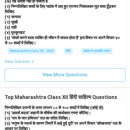
(iv) यह आदर्श नहीं हो सकती है
(२) निम्नलिखित शब्दों के लिए गद्यांश में आए हुए प्रत्यय निकालकर मूल शब्द ढूँढ़कर
लिखिए:
(१) सत्यता
(२) सुखी
(३) राही
(४) मुस्कुराहट
(३) 'संघर्ष करने वाला व्यक्ति ही जीवन में सफल होता है' इस विषय पर अपने विचार ४०
से ५० शब्दों में लिखिए।
Maharashtra Class XII - 2023
हिंदी
पद्यांश पर आधारित प्रश्न
View Solution
View More Questions
Top Maharashtra Class XII हिंदी साहित्य Questions
निम्नलिखित प्रश्नों के उत्तर लगभग ८० से १०० शब्दों में लिखिए (कोई दो):
(१) 'आदर्श बदला' कहानी के शीर्षक की सार्थकता स्पष्ट कीजिए।
(२) 'पाप के चार हथियार' पाठ का संदेश लिखिए।
(३) 'मनुष्य के स्वार्थ के कारण रिश्तों में आई हुई दूरी' पर अपने विचार 'कोखजाया' पाठ के
आधार पर लिखिए।