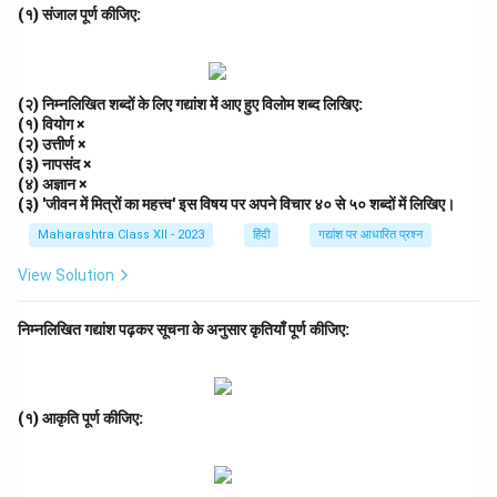
(iv) यह आदर्श नहीं हो सकती है:
असत्य
(सच नहीं होने से आदर्श असत्य
(१) संजाल पूर्ण कीजिए:
है)।
(२) प्रत्यय और मूल शब्द:
(१) सत्यता:
प्रत्यय-ता, मूल-सत्य
।
(२) निम्नलिखित शब्दों के लिए गद्यांश में आए हुए विलोम शब्द लिखिए:
(२) सुखी:
प्रत्यय-ई, मूल-सुख
।
(१) वियोग ×
(३) राही:
प्रत्यय-ई, मूल-राह
।
(२) उत्तीर्ण ×
(३) नापसंद ×
(४) मुस्कुराहट:
प्रत्यय-आहट, मूल-मुस्कुराना
।
(४) अज्ञान ×
(३) संघर्ष और सफलता:
(३) 'जीवन में मित्रों का महत्त्व' इस विषय पर अपने विचार ४० से ५० शब्दों में लिखिए।
संघर्ष जीवन में सफलता की कुंजी है। यह व्यक्ति को धैर्य, दृढ़ता और
Maharashtra Class XII - 2023
हिंदी
गद्यांश पर आधारित प्रश्न
आत्मविश्वास सिखाता है। कठिनाइयों से जूझकर ही व्यक्ति लक्ष्य प्राप्त
View Solution
करता है। उदाहरण के लिए, वैज्ञानिकों ने असफलताओं के बाद भी
प्रयोग जारी रखकर सफलता पाई। संघर्ष के बिना उपलब्धियाँ अधूरी
निम्नलिखित गद्यांश पढ़कर सूचना के अनुसार कृतियाँ पूर्ण कीजिए:
हैं। (४३ शब्द)
Download Solution in PDF
(१) आकृति पूर्ण कीजिए: