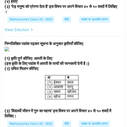
(४) हवाएँ
(३) 'पेड़ मनुष्य को प्रेरणा देता है' इस विषय पर अपने विचार ४० से ५० शब्दों में लिखिए
।
Maharashtra Class XII - 2023
हिंदी
पद्यांश पर आधारित प्रश्न
View Solution
निम्नलिखित पद्यांश पढ़कर सूचना के अनुसार कृतियाँ कीजिए:
(१) कृति पूर्ण कीजिए: आरती के लिए:
(इस कृति के लिए पद्यांश में आरती के तत्वों की जानकारी देनी है।)
(२) उचित मिलान कीजिए:
\begin{array}{|l|l|} \hline \textbf{अ
अ
ब
(
१
)
ईश्वर
काल
(
२
)
आकाश
प्रभु
(
३
)
समय
खोजत
(
४
)
खोज
गगन
(३) 'विद्यार्थी जीवन में गुरु का महत्त्व' इस विषय पर अपने विचार ४० से ५० शब्दों में
लिखिए।
Maharashtra Class XII - 2022
हिंदी
पद्यांश पर आधारित प्रश्न