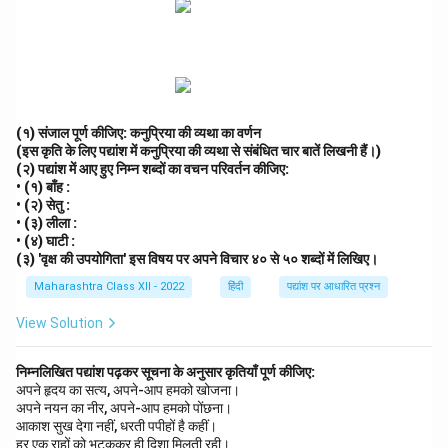
(१) संजाल पूर्ण कीजिए: कनुप्रिया की व्यथा का वर्णन
(इस कृति के लिए पद्यांश में कनुप्रिया की व्यथा से संबंधित चार बातें लिखनी हैं।)
(२) पद्यांश में आए हुए निम्न शब्दों का वचन परिवर्तन कीजिए:
• (१) बाँह :
• (२) सेतु :
• (३) लीला :
• (४) घाटी :
(३) 'वृक्ष की उपयोगिता' इस विषय पर अपने विचार ४० से ५० शब्दों में लिखिए।
Maharashtra Class XII - 2022
हिंदी
पद्यांश पर आधारित प्रश्न
View Solution
निम्नलिखित पद्यांश पढ़कर सूचना के अनुसार कृतियाँ पूर्ण कीजिए:
अपने हृदय का सत्य, अपने-आप हमको खोजना।
अपने नयन का नीर, अपने-आप हमको पोंछना।
आकाश सुख देगा नहीं, धरती पपीहों है कहीं।
हर एक राहों को भटककर ही दिशा मिलती रही।