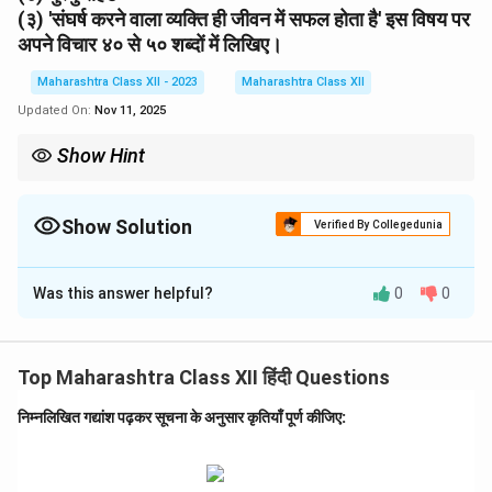
(३) 'संघर्ष करने वाला व्यक्ति ही जीवन में सफल होता है' इस विषय पर
अपने विचार ४० से ५० शब्दों में लिखिए।
Maharashtra Class XII - 2023
Maharashtra Class XII
Updated On:
Nov 11, 2025
Show Hint
पद्यांश प्रश्नों में थीम और शब्दों के संदर्भ को समझें; व्यक्तिगत विचार संक्षिप्त और
प्रेरणादायक रखें।
Show Solution
Verified By Collegedunia
Solution and Explanation
Was this answer helpful?
0
0
(१) उत्तर:
(i) हमें हृदय की इस बात को खोजना है:
सत्य
(पद्यांश में "हृदय का सत्य"
उल्लेखित है)।
Top Maharashtra Class XII हिंदी Questions
(ii) हर एक राही को भटककर मिलती है:
मंजिल
(राही का भटकना मंजिल
की खोज को दर्शाता है)।
निम्नलिखित गद्यांश पढ़कर सूचना के अनुसार कृतियाँ पूर्ण कीजिए:
(iii) इसे मुस्कान से ढकना बेकार है:
दुख
(मुस्कान से छिपाने योग्य भावना
दुख हो सकती है)।