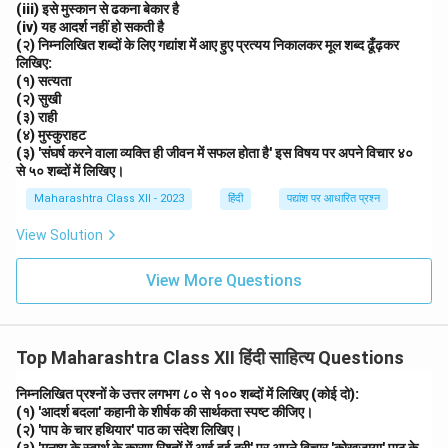
(iii) इसे मुस्कान से ढकना बेकार है
(iv) यह आदर्श नहीं हो सकती है
(२) निम्नलिखित शब्दों के लिए गद्यांश में आए हुए प्रत्यय निकालकर मूल शब्द ढूँढ़कर
लिखिए:
(१) सत्यता
(२) सुखी
(३) राही
(४) मुस्कुराहट
(३) 'संघर्ष करने वाला व्यक्ति ही जीवन में सफल होता है' इस विषय पर अपने विचार ४०
से ५० शब्दों में लिखिए।
Maharashtra Class XII - 2023
हिंदी
पद्यांश पर आधारित प्रश्न
View Solution
View More Questions
Top Maharashtra Class XII हिंदी साहित्य Questions
निम्नलिखित प्रश्नों के उत्तर लगभग ८० से १०० शब्दों में लिखिए (कोई दो):
(१) 'आदर्श बदला' कहानी के शीर्षक की सार्थकता स्पष्ट कीजिए।
(२) 'पाप के चार हथियार' पाठ का संदेश लिखिए।
(३) 'मनुष्य के स्वार्थ के कारण रिश्तों में आई हुई दूरी' पर अपने विचार 'कोखजाया' पाठ के