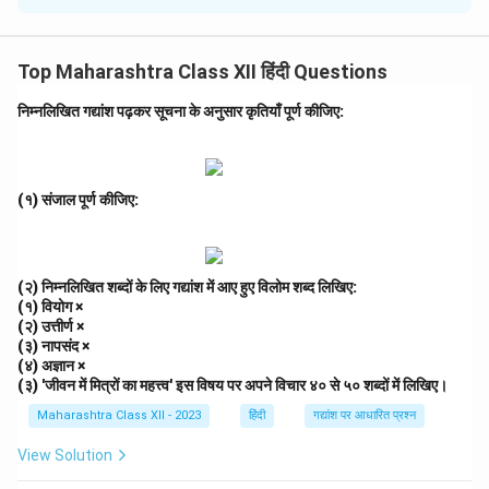
कवि ने राधा के चरित्र के माध्यम से वर्तमान मनुष्य की आध्यात्मिक और
भावनात्मक पीड़ा को प्रभावी ढंग से व्यक्त किया है। राधा, जो प्रेम और
Top Maharashtra Class XII हिंदी Questions
भक्ति का प्रतीक है, आधुनिक मनुष्य की अकेलापन, मूल्यहीनता और
आत्मिक रिक्तता को दर्शाती है। उसकी प्रतीक्षा और विरह की भावना
निम्नलिखित गद्यांश पढ़कर सूचना के अनुसार कृतियाँ पूर्ण कीजिए:
आज के व्यक्ति की भौतिकवादी जीवन में सच्चे प्रेम और उद्देश्य की कमी
को उजागर करती है। कवि राधा के दुख के माध्यम से समाज की
संवेदनशीलता खोने और रिश्तों में बढ़ती दूरी को रेखांकित करता है, जो
(१) संजाल पूर्ण कीजिए:
हमें आत्मचिंतन के लिए प्रेरित करता है। (९१ शब्द)
Download Solution in PDF
(२) निम्नलिखित शब्दों के लिए गद्यांश में आए हुए विलोम शब्द लिखिए:
(१) वियोग ×
(२) उत्तीर्ण ×
(३) नापसंद ×
(४) अज्ञान ×
(३) 'जीवन में मित्रों का महत्त्व' इस विषय पर अपने विचार ४० से ५० शब्दों में लिखिए।
Maharashtra Class XII - 2023
हिंदी
गद्यांश पर आधारित प्रश्न
View Solution