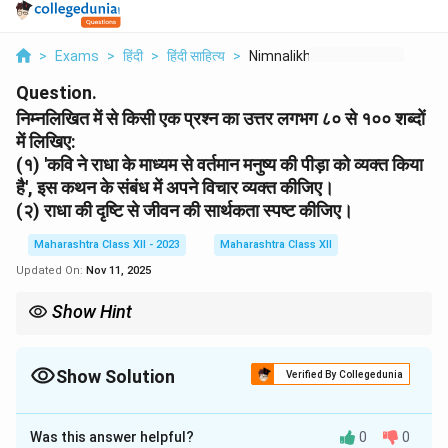
>
Exams
>
हिंदी
>
हिंदी साहित्य
>
Nimnalikhit Mein Se ...
Question.
निम्नलिखित में से किसी एक प्रश्न का उत्तर लगभग ८० से १०० शब्दों
में लिखिए:
(१) 'कवि ने राधा के माध्यम से वर्तमान मनुष्य की पीड़ा को व्यक्त किया
है', इस कथन के संबंध में अपने विचार व्यक्त कीजिए।
(२) राधा की दृष्टि से जीवन की सार्थकता स्पष्ट कीजिए।
Maharashtra Class XII - 2023
Maharashtra Class XII
Updated On:
Nov 11, 2025
Show Hint
लंबे उत्तरों में काव्य के प्रतीकों और थीम को विश्लेषित करें, आधुनिक संदर्भ से जोड़कर
स्पष्ट करें।
Show Solution
Verified By Collegedunia
Solution and Explanation
Was this answer helpful?
0
0
(१) राधा के माध्यम से वर्तमान मनुष्य की पीड़ा: