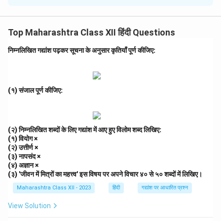
धर्मवीर भारती ने *कनुप्रिया* में कनुप्रिया (राधा) के माध्यम से आधुनिक
मानव की व्यथा को व्यक्त किया है। कनुप्रिया का विरह और प्रेम की
Top Maharashtra Class XII हिंदी Questions
तड़प आधुनिक मनुष्य के अकेलेपन, अर्थहीनता और आत्मिक रिक्तता को
दर्शाती है। उसकी प्रतीक्षा और कृष्ण की अनुपस्थिति आज के व्यक्ति
निम्नलिखित गद्यांश पढ़कर सूचना के अनुसार कृतियाँ पूर्ण कीजिए:
की सच्चे प्रेम और उद्देश्य की खोज को प्रतीकित करती है। कवि ने
कनुप्रिया के भावों के माध्यम से भौतिकवादी समाज में मानव की
भावनात्मक और आध्यात्मिक पीड़ा को उजागर किया, जो हमें आत्मचिंतन
(१) संजाल पूर्ण कीजिए:
के लिए प्रेरित करता है। (९२ शब्द)
Download Solution in PDF
(२) निम्नलिखित शब्दों के लिए गद्यांश में आए हुए विलोम शब्द लिखिए:
(१) वियोग ×
(२) उत्तीर्ण ×
(३) नापसंद ×
(४) अज्ञान ×
(३) 'जीवन में मित्रों का महत्त्व' इस विषय पर अपने विचार ४० से ५० शब्दों में लिखिए।
Maharashtra Class XII - 2023
हिंदी
गद्यांश पर आधारित प्रश्न
View Solution