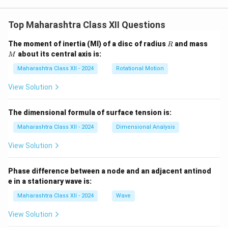
Top Maharashtra Class XII Questions
R
M
The moment of inertia (MI) of a disc of radius
and mass
R
about its central axis is:
M
Maharashtra Class XII - 2024
Rotational Motion
View Solution
The dimensional formula of surface tension is:
Maharashtra Class XII - 2024
Dimensional Analysis
View Solution
Phase difference between a node and an adjacent antinod
e in a stationary wave is:
Maharashtra Class XII - 2024
Wave
View Solution