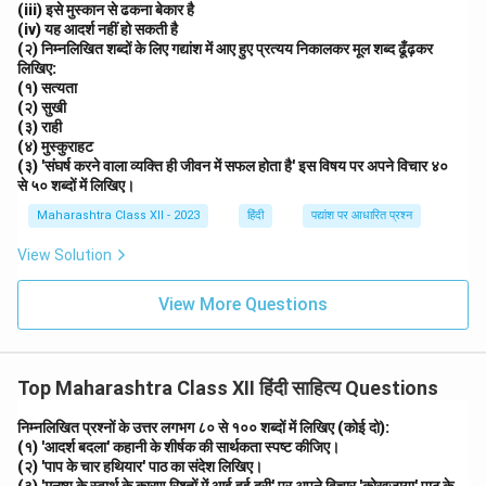
(iii) इसे मुस्कान से ढकना बेकार है
(iv) यह आदर्श नहीं हो सकती है
(२) निम्नलिखित शब्दों के लिए गद्यांश में आए हुए प्रत्यय निकालकर मूल शब्द ढूँढ़कर
लिखिए:
(१) सत्यता
(२) सुखी
(३) राही
(४) मुस्कुराहट
(३) 'संघर्ष करने वाला व्यक्ति ही जीवन में सफल होता है' इस विषय पर अपने विचार ४०
से ५० शब्दों में लिखिए।
Maharashtra Class XII - 2023
हिंदी
पद्यांश पर आधारित प्रश्न
View Solution
View More Questions
Top Maharashtra Class XII हिंदी साहित्य Questions
निम्नलिखित प्रश्नों के उत्तर लगभग ८० से १०० शब्दों में लिखिए (कोई दो):
(१) 'आदर्श बदला' कहानी के शीर्षक की सार्थकता स्पष्ट कीजिए।
(२) 'पाप के चार हथियार' पाठ का संदेश लिखिए।
(३) 'मनुष्य के स्वार्थ के कारण रिश्तों में आई हुई दूरी' पर अपने विचार 'कोखजाया' पाठ के