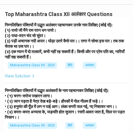
Top Maharashtra Class XII अलंकार Questions
निम्नलिखित पंक्तियों में उद्धृत अलंकार पहचानकर उनके नाम लिखिए (कोई दो):
(१) पायो जी मैंने राम रतन धन पायो।
(२) राधा-वदन चंद सो सुंदर।
(३) पड़ी अचानक नदी अपार। घोड़ा उतरे कैसे पार।। राणा ने सोचा इस पार। तब तक
चेतक था उस पार।।
(४) एक म्यान में दो तलवारें, कभी नहीं रह सकती हैं। किसी और पर प्रेम पति का, नारियाँ
नहीं सह सकती हैं।
Maharashtra Class XII - 2023
हिंदी
अलंकार
View Solution
निम्नलिखित पंक्तियों में उद्धृत अलंकारों के नाम पहचानकर लिखिए (कोई दो):
• (१) चरण-सरोज पखारन लागा।
• (२) जान पड़ता है नेत्र देख बड़े-बड़े। हौरकों में गोल नीलम हैं जड़े।।
• (३) हनुमंत की पूँछ में लग न पाई आग। लंका सगरी जल गई, गए निशाचर भाग।।
• (४) करत-करत अभ्यास के, जड़मति होत सुजान। रसरी आवत जात है, सिल पर पड़त
निसान।।
Maharashtra Class XII - 2022
हिंदी
अलंकार