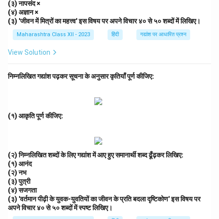
है।
(३) नापसंद ×
(४) अज्ञान ×
(4) "एक प्राण में दो तलवारें..." — यहाँ रूपक के माध्यम से यह बताया
(३) 'जीवन में मित्रों का महत्त्व' इस विषय पर अपने विचार ४० से ५० शब्दों में लिखिए।
गया है कि एक मन में दो प्रेम नहीं रह सकते, अतः
रूपक अलंकार
है।
Maharashtra Class XII - 2023
हिंदी
गद्यांश पर आधारित प्रश्न
Step 3: निष्कर्ष.
View Solution
प्रत्येक पंक्ति में प्रयुक्त अलंकार कवि की कल्पनाशक्ति और भाषा की
सुंदरता को उजागर करता है।
निम्नलिखित गद्यांश पढ़कर सूचना के अनुसार कृतियाँ पूर्ण कीजिए:
Download Solution in PDF
(१) आकृति पूर्ण कीजिए:
(२) निम्नलिखित शब्दों के लिए गद्यांश में आए हुए समानार्थी शब्द ढूँढ़कर लिखिए:
(१) आनंद
(२) नभ
(३) पुत्री
(४) सजगता
(३) 'वर्तमान पीढ़ी के युवक-युवतियों का जीवन के प्रति बदला दृष्टिकोण' इस विषय पर
अपने विचार ४० से ५० शब्दों में स्पष्ट लिखिए।