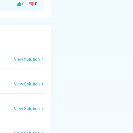
0
0
**'आँसू'**, और
View Solution
View Solution
View Solution