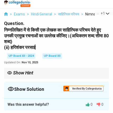
...
+
1
>
Exams
>
Hindi General
>
साहित्यिक परिचय
>
Nimnalikhit Mein S
Question.
निम्नलिखित में से किसी एक लेखक का साहित्यिक परिचय देते हुए
उनकी प्रमुख रचनाओं का उल्लेख कीजिए।(अधिकतम शब्द सीमा 80
शब्द)
(ii) हरिशंकर परसाई
UP Board XII - 2024
UP Board XII
Updated On:
Nov 10, 2025
Show Hint
हरिशंकर परसाई की रचनाएँ समाज की वास्तविकता को व्यंग्यात्मक रूप में प्रस्तुत
करती हैं।
Show Solution
Verified By Collegedunia
Solution and Explanation
Was this answer helpful?
0
0
हरिशंकर परसाई हिंदी के प्रसिद्ध व्यंग्यकार थे। उन्होंने अपनी रचनाओं
के माध्यम से समाज की बुराइयों और राजनीति की विसंगतियों को उजागर