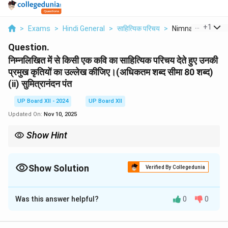
...
+
1
>
Exams
>
Hindi General
>
साहित्यिक परिचय
>
Nimnalikhit Mein S
Question.
निम्नलिखित में से किसी एक कवि का साहित्यिक परिचय देते हुए उनकी
प्रमुख कृतियों का उल्लेख कीजिए।(अधिकतम शब्द सीमा 80 शब्द)
(ii) सुमित्रानंदन पंत
UP Board XII - 2024
UP Board XII
Updated On:
Nov 10, 2025
Show Hint
सुमित्रानंदन पंत की कविता में प्रकृति और जीवन के प्रति गहरी संवेदनशीलता
झलकती है।
Show Solution
Verified By Collegedunia
Solution and Explanation
Was this answer helpful?
0
0
सुमित्रानंदन पंत छायावादी युग के प्रमुख कवि थे। उनकी भाषा अत्यंत
सौंदर्यपूर्ण और काव्यात्मक थी। उनकी प्रमुख रचनाएँ **'पल्लव'**,