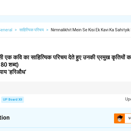
General
>
साहित्यिक परिचय
>
Nimnalikhit Mein Se Kisi Ek Kavi Ka Sahityik
िसी एक कवि का साहित्यिक परिचय देते हुए उनकी प्रमुख कृतियों
80 शब्द)
ध्याय 'हरिऔध'
 हिंदी का प्रथम महाकाव्य माना जाता है।
Up
UP Board XII
tion
V
xplanation