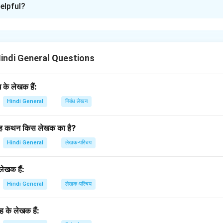
elpful?
'हरिऔध' हिंदी साहित्य के प्रसिद्ध कवि थे। उनकी रचनाओं में काव्यगत सौंदर्य और 
*'प्रिय प्रवास'**, **'वैदेही वनवास'**, और **'कवि वचन सुधा'** हैं।
n in PDF
Hindi General Questions
के लेखक हैं:
Hindi General
निबंध लेखन
’ यह कथन किस लेखक का है?
Hindi General
लेखक-परिचय
ेखक हैं:
Hindi General
लेखक-परिचय
रह के लेखक हैं: