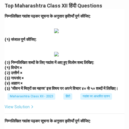
कवि मनुष्य को जीवन के संघर्षों में दृढ़ रहने की प्रेरणा देते हैं। उनका
Top Maharashtra Class XII हिंदी Questions
कहना है कि मनुष्य को निराशा में डूबने के बजाय अपने आत्मबल पर
विश्वास रखना चाहिए।
निम्नलिखित गद्यांश पढ़कर सूचना के अनुसार कृतियाँ पूर्ण कीजिए:
Step 2: विचार-विस्तार.
जीवन में उतार-चढ़ाव स्वाभाविक हैं, लेकिन सच्चा मनुष्य वही है जो
(१) संजाल पूर्ण कीजिए:
कठिन परिस्थितियों में भी हार नहीं मानता। जो व्यक्ति मनोबल और
साहस के साथ आगे बढ़ता है, वही सफलता प्राप्त करता है। यह उक्ति
मनुष्य के भीतर सकारात्मक सोच और आत्मविश्वास का संचार करती है।
(२) निम्नलिखित शब्दों के लिए गद्यांश में आए हुए विलोम शब्द लिखिए:
Step 3: निष्कर्ष.
(१) वियोग ×
(२) उत्तीर्ण ×
'नर हो, न निराश करो मन को' का संदेश आज भी उतना ही प्रासंगिक
(३) नापसंद ×
है। यह पंक्ति हमें जीवन में आशा, परिश्रम और आत्मबल के महत्व का
(४) अज्ञान ×
बोध कराती है। निराशा के स्थान पर आशा अपनाना ही सच्चे मानव
(३) 'जीवन में मित्रों का महत्त्व' इस विषय पर अपने विचार ४० से ५० शब्दों में लिखिए।
जीवन की पहचान है।
Maharashtra Class XII - 2023
हिंदी
गद्यांश पर आधारित प्रश्न
View Solution
Download Solution in PDF
निम्नलिखित गद्यांश पढ़कर सूचना के अनुसार कृतियाँ पूर्ण कीजिए: