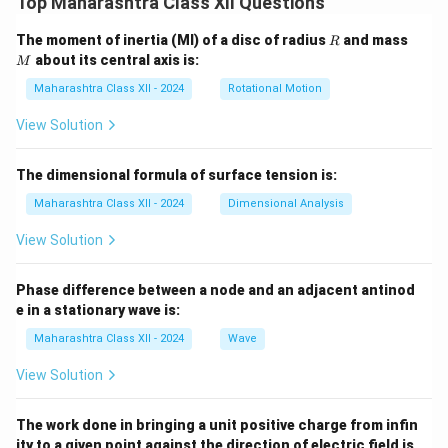
Top Maharashtra Class XII Questions
R
M
The moment of inertia (MI) of a disc of radius
and mass
R
about its central axis is:
M
Maharashtra Class XII - 2024
Rotational Motion
View Solution
The dimensional formula of surface tension is:
Maharashtra Class XII - 2024
Dimensional Analysis
View Solution
Phase difference between a node and an adjacent antinod
e in a stationary wave is:
Maharashtra Class XII - 2024
Wave
View Solution
The work done in bringing a unit positive charge from infin
ity to a given point against the direction of electric field is