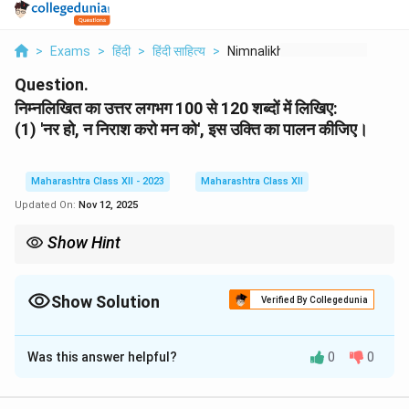
>
Exams
>
हिंदी
>
हिंदी साहित्य
>
Nimnalikhit Ka Uttar...
Question.
निम्नलिखित का उत्तर लगभग 100 से 120 शब्दों में लिखिए:
(1) 'नर हो, न निराश करो मन को', इस उक्ति का पालन कीजिए।
Maharashtra Class XII - 2023
Maharashtra Class XII
Updated On:
Nov 12, 2025
Show Hint
कविता की प्रेरणादायक पंक्तियाँ जीवन में आत्मविश्वास और धैर्य बनाए रखने का संदेश
देती हैं — इन्हें व्यवहार में अपनाना ही उनका पालन है।
Show Solution
Verified By Collegedunia
Solution and Explanation
Was this answer helpful?
0
0
Step 1: उक्ति की व्याख्या.
यह पंक्ति कवि मैथिलीशरण गुप्त की प्रसिद्ध कविता से ली गई है। इसमें