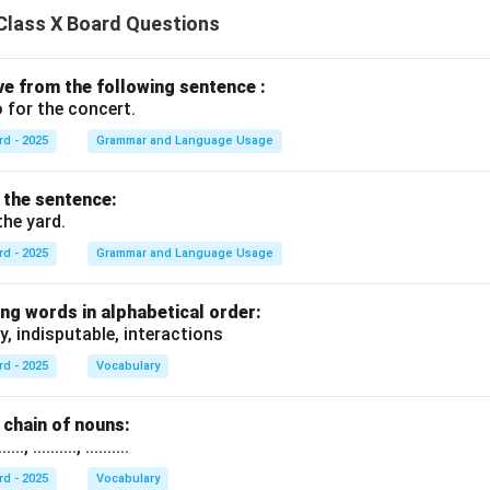
Class X Board Questions
ive from the following sentence :
 for the concert.
rd - 2025
Grammar and Language Usage
f the sentence:
the yard.
rd - 2025
Grammar and Language Usage
ng words in alphabetical order:
y, indisputable, interactions
rd - 2025
Vocabulary
chain of nouns:
., .........., ..........
rd - 2025
Vocabulary