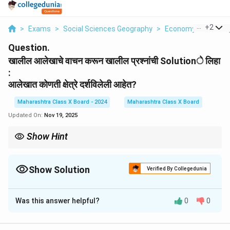
...
+
2
>
Exams
>
Social Sciences Geography
>
Economy And Occu
Question.
खालील आलेखाचे वाचन करून खालील प्रश्नांची Solutionे लिहा
:
आलेखात कोणती क्षेत्रे दर्शविलेली आहेत?
Maharashtra Class X Board - 2024
Maharashtra Class X Board
Updated On:
Nov 19, 2025
Show Hint
आलेखातील प्रत्येक क्षेत्राच्या टक्केवारीला समजून, त्या देशांची आर्थिक भूमिका
ओळखा.
Show Solution
Verified By Collegedunia
Solution and Explanation
Was this answer helpful?
0
0
आलेखात भारत आणि ब्राझील येथील राष्ट्रीय उत्पन्न आणि गुंतलेल्या
लोकसंख्येचे वितरण दर्शवलेले आहेत. क्षेत्रे म्हणजे प्राथमिक, द्वितीयक