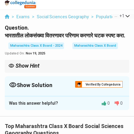
...
+
1
>
Exams
>
Social Sciences Geography
>
Population
>
Bhara
Question.
भारतातील लोकसंख्या वितरणावर परिणाम करणारे घटक स्पष्ट करा.
Maharashtra Class X Board - 2024
Maharashtra Class X Board
Updated On:
Nov 19, 2025
Show Hint
लोकसंख्या वितरणाच्या अभ्यासात आर्थिक, भौगोलिक, सामाजिक आणि पर्यावरणीय
घटकांचा समावेश करा. या सर्व घटकांचा परस्पर संबंध समजून घेणे महत्त्वाचे आहे.
Show Solution
Verified By Collegedunia
Solution and Explanation
Was this answer helpful?
0
0
भारतातील लोकसंख्या वितरणावर अनेक घटक परिणाम करतात:
1. भौगोलिक घटक:
भौगोलिक स्थिती, जसे की पर्वतरांगा, नदया, आणि मैदान यांचा
Top Maharashtra Class X Board Social Sciences
लोकसंख्येवर मोठा प्रभाव पडतो. उंच भागांमध्ये लोकसंख्या कमी असते,
Geography Questions