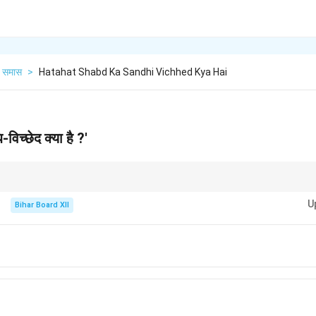
समास
>
Hatahat Shabd Ka Sandhi Vichhed Kya Hai
-विच्छेद क्या है ?'
ा दो से अधिक शब्दों के मेल से एक नया शब्द बनता है, जो उसका वास्तविक अर्थ प्रकट करता है।
U
Bihar Board XII