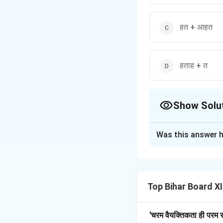
हत + आहत
हताह + त
Show Solu
The Correct Opt
Was this answer h
Solution and E
'हताहत' शब्द का संधि-
संधि-विच्छेद की प्रक्र
Top Bihar Board XII
रूप से समझा जा सके। '
गया', जबकि 'आहत' का अर
व्यक्ति जो युद्ध, दुर्घ
'चरम वैयक्तिकता ही परम स