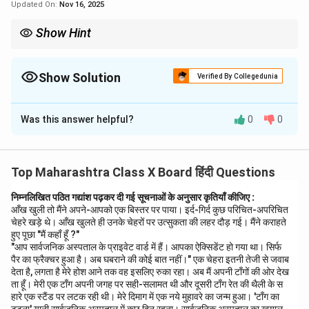
Updated On:
Nov 16, 2025
Show Hint
गद्यांश को पढ़कर प्रश्नों का निर्माण करते समय यह ध्यान रखें कि प्रश्न सीधे और
स्पष्ट हों, ताकि उनके उत्तर गद्यांश में से सरलता से प्राप्त किए जा सकें।
Show Solution
Verified By Collegedunia
Solution and Explanation
Was this answer helpful?
0
0
1. स्वामी श्रद्धानंद ने हिंदी के माध्यम से किस विषय की शिक्षा दी थी?
2. गुरुकुल काँगड़ी को क्यों राष्ट्रीय आंदोलन का अभिन्न अंग माना
गया?
Top Maharashtra Class X Board हिंदी Questions
3. स्वामी श्रद्धानंद के समय में हिंदी में शिक्षा दी जाने के कारण क्या था?
4. क्या गुरुकुल के स्नातकों में स्वाधीनता की तड़प थी?
निम्नलिखित पठित गद्यांश पढ़कर दी गई सूचनाओं के अनुसार कृतियाँ कीजिए :
आँख खुली तो मैंने अपने-आपको एक बिस्तर पर पाया। इर्द-गिर्द कुछ परिचित-अपरिचित
चेहरे खड़े थे। आँख खुलते ही उनके चेहरों पर उत्सुकता की लहर दौड़ गई। मैंने कराहते
Download Solution in PDF
हुए पूछा "मैं कहाँ हूँ ?"
"आप सार्वजनिक अस्पताल के प्राइवेट वार्ड में हैं। आपका ऐक्सिडेंट हो गया था। सिर्फ
पैर का फ्रैक्चर हुआ है। अब घबराने की कोई बात नहीं।" एक चेहरा इतनी तेजी से जवाब
देता है, लगता है मेरे होश आने तक वह इसलिए रुका रहा। अब मैं अपनी टाँगों की ओर देख
ता हूँ। मेरी एक टाँग अपनी जगह पर सही-सलामत थी और दूसरी टाँग रेत की थैली के स
हारे एक स्टैंड पर लटक रही थी। मेरे दिमाग में एक नये मुहावरे का जन्म हुआ। 'टाँग का