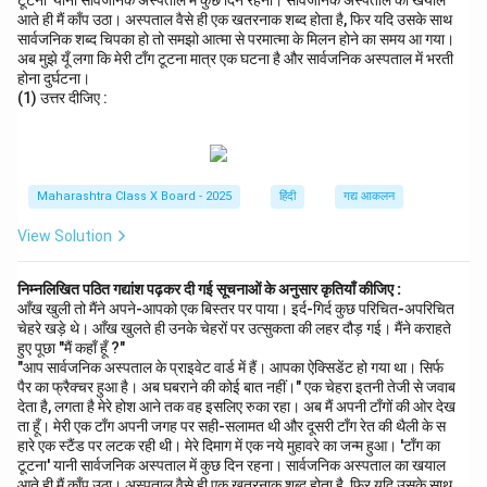
टूटना' यानी सार्वजनिक अस्पताल में कुछ दिन रहना। सार्वजनिक अस्पताल का खयाल
आते ही मैं काँप उठा। अस्पताल वैसे ही एक खतरनाक शब्द होता है, फिर यदि उसके साथ
सार्वजनिक शब्द चिपका हो तो समझो आत्मा से परमात्मा के मिलन होने का समय आ गया।
अब मुझे यूँ लगा कि मेरी टाँग टूटना मात्र एक घटना है और सार्वजनिक अस्पताल में भरती
होना दुर्घटना।
(1) उत्तर दीजिए :
Maharashtra Class X Board - 2025
हिंदी
गद्य आकलन
View Solution
निम्नलिखित पठित गद्यांश पढ़कर दी गई सूचनाओं के अनुसार कृतियाँ कीजिए :
आँख खुली तो मैंने अपने-आपको एक बिस्तर पर पाया। इर्द-गिर्द कुछ परिचित-अपरिचित
चेहरे खड़े थे। आँख खुलते ही उनके चेहरों पर उत्सुकता की लहर दौड़ गई। मैंने कराहते
हुए पूछा "मैं कहाँ हूँ ?"
"आप सार्वजनिक अस्पताल के प्राइवेट वार्ड में हैं। आपका ऐक्सिडेंट हो गया था। सिर्फ
पैर का फ्रैक्चर हुआ है। अब घबराने की कोई बात नहीं।" एक चेहरा इतनी तेजी से जवाब
देता है, लगता है मेरे होश आने तक वह इसलिए रुका रहा। अब मैं अपनी टाँगों की ओर देख
ता हूँ। मेरी एक टाँग अपनी जगह पर सही-सलामत थी और दूसरी टाँग रेत की थैली के स
हारे एक स्टैंड पर लटक रही थी। मेरे दिमाग में एक नये मुहावरे का जन्म हुआ। 'टाँग का
टूटना' यानी सार्वजनिक अस्पताल में कुछ दिन रहना। सार्वजनिक अस्पताल का खयाल
आते ही मैं काँप उठा। अस्पताल वैसे ही एक खतरनाक शब्द होता है, फिर यदि उसके साथ