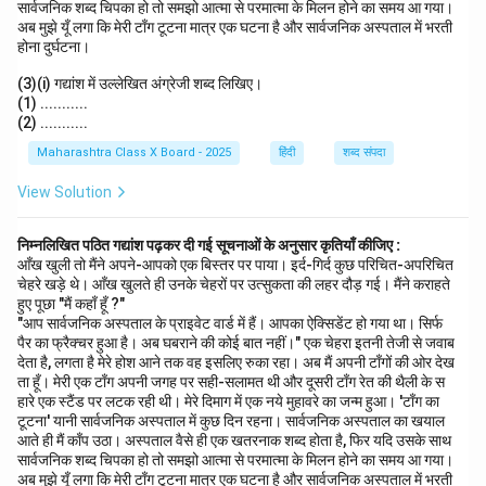
सार्वजनिक शब्द चिपका हो तो समझो आत्मा से परमात्मा के मिलन होने का समय आ गया।
अब मुझे यूँ लगा कि मेरी टाँग टूटना मात्र एक घटना है और सार्वजनिक अस्पताल में भरती
होना दुर्घटना।
(3)(i) गद्यांश में उल्लेखित अंग्रेजी शब्द लिखिए।
(1) ...........
(2) ...........
Maharashtra Class X Board - 2025
हिंदी
शब्द संपदा
View Solution
निम्नलिखित पठित गद्यांश पढ़कर दी गई सूचनाओं के अनुसार कृतियाँ कीजिए :
आँख खुली तो मैंने अपने-आपको एक बिस्तर पर पाया। इर्द-गिर्द कुछ परिचित-अपरिचित
चेहरे खड़े थे। आँख खुलते ही उनके चेहरों पर उत्सुकता की लहर दौड़ गई। मैंने कराहते
हुए पूछा "मैं कहाँ हूँ ?"
"आप सार्वजनिक अस्पताल के प्राइवेट वार्ड में हैं। आपका ऐक्सिडेंट हो गया था। सिर्फ
पैर का फ्रैक्चर हुआ है। अब घबराने की कोई बात नहीं।" एक चेहरा इतनी तेजी से जवाब
देता है, लगता है मेरे होश आने तक वह इसलिए रुका रहा। अब मैं अपनी टाँगों की ओर देख
ता हूँ। मेरी एक टाँग अपनी जगह पर सही-सलामत थी और दूसरी टाँग रेत की थैली के स
हारे एक स्टैंड पर लटक रही थी। मेरे दिमाग में एक नये मुहावरे का जन्म हुआ। 'टाँग का
टूटना' यानी सार्वजनिक अस्पताल में कुछ दिन रहना। सार्वजनिक अस्पताल का खयाल
आते ही मैं काँप उठा। अस्पताल वैसे ही एक खतरनाक शब्द होता है, फिर यदि उसके साथ
सार्वजनिक शब्द चिपका हो तो समझो आत्मा से परमात्मा के मिलन होने का समय आ गया।
अब मुझे यूँ लगा कि मेरी टाँग टूटना मात्र एक घटना है और सार्वजनिक अस्पताल में भरती