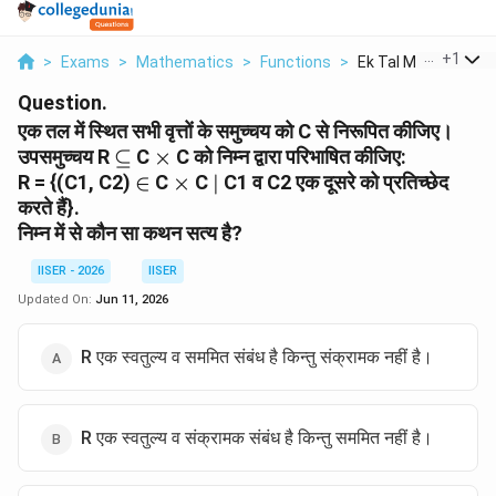
...
+
1
>
Exams
>
Mathematics
>
Functions
>
Ek Tal Mein Sthit Sa.
Question.
एक तल में स्थित सभी वृत्तों के समुच्चय को C से निरूपित कीजिए।
\subseteq
\times
उपसमुच्चय R
⊆
C
×
C को निम्न द्वारा परिभाषित कीजिए:
\in
\times
|
R = {(C1, C2)
∈
C
×
C
∣
C1 व C2 एक दूसरे को प्रतिच्छेद
करते हैं}.
निम्न में से कौन सा कथन सत्य है?
IISER - 2026
IISER
Updated On:
Jun 11, 2026
R एक स्वतुल्य व सममित संबंध है किन्तु संक्रामक नहीं है।
R एक स्वतुल्य व संक्रामक संबंध है किन्तु सममित नहीं है।