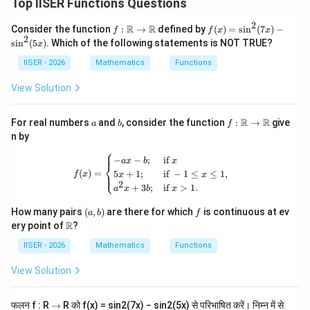
Top IISER Functions Questions
2
f :
f
R
R
Consider the function
:
→
defined by
(
)
=
s
i
n
(
7
)
−
f
f
x
x
\m
(x)
2
s
i
n
(
5
)
. Which of the following statements is NOT TRUE?
x
ath
=
bb
\si
IISER - 2026
Mathematics
Functions
{R}
n^
\to
2
View Solution
\m
(7
ath
x)
bb
-
a
b
f :
R
R
For real numbers
and
, consider the function
:
→
give
a
b
f
{R}
\si
\m
n by
n^
ath
2
⎧
bb
f(x) = \begin{cases} -ax - b ;& \text{i
−
−
;
if
(5
a
x
b
x
⎨
{R}
x)
(
)
=
5
+
1
;
if
−
1
≤
≤
1
,
⎩
f
x
x
x
\to
2
\m
+
3
;
if
>
1.
a
x
b
x
ath
bb
(a,
f
How many pairs
(
,
)
are there for which
is continuous at ev
a
b
f
{R}
b)
\m
R
ery point of
?
ath
bb
IISER - 2026
Mathematics
Functions
{R}
View Solution
\r
फलन f : R
→
R को f(x) = sin2(7x) − sin2(5x) से परिभाषित करें। निम्न में से