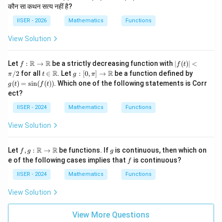
ig
कौन सा कथन सत्य नहीं है?
h
ta
IISER - 2026
Mathematics
Functions
rr
o
View Solution
w
f :
|f
R
R
Let
:
→
be a strictly decreasing function with
∣
(
)
∣
<
f
f
t
\m
(t)
t \i
g :
g
R
R
/2
for all
∈
. Let
:
[
0
,
]
→
be a function defined by
π
t
g
π
ath
|
n
[0,
(t)
(
)
=
s
i
n
(
(
))
. Which one of the following statements is Corr
g
t
f
t
bb
<
\m
\pi]
=
ect?
{R}
\p
ath
\to
\si
\to
i/
bb
\m
n(f
IISER - 2024
Mathematics
Functions
\m
2
{R}
ath
(t))
ath
bb
View Solution
bb
{R}
{R}
f, g
g
R
R
Let
,
:
→
be functions. If
is continuous, then which on
f
g
g
:
f
e of the following cases implies that
is continuous?
f
\m
ath
IISER - 2024
Mathematics
Functions
bb
{R}
View Solution
\to
\m
ath
View More Questions
bb