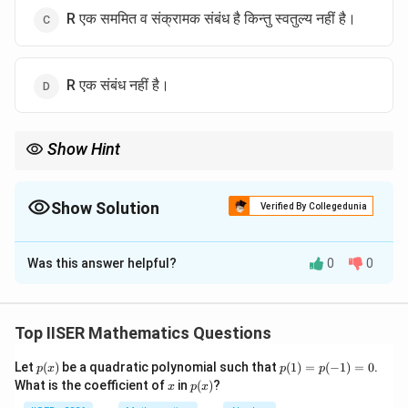
R एक सममित व संक्रामक संबंध है किन्तु स्वतुल्य नहीं है।
R एक संबंध नहीं है।
Show Hint
ज्यामितीय संबंधों (जैसे प्रतिच्छेदन, लम्बवत होना, स्पर्श करना आदि) में संक्रामकता
आमतौर पर लागू नहीं होती है, क्योंकि दो अलग-अलग वस्तुएं किसी तीसरी वस्तु से
स्वतंत्र रूप से जुड़ी हो सकती हैं बिना आपस में जुड़े।
Show Solution
Verified By Collegedunia
The Correct Option is
A
Was this answer helpful?
0
0
Solution and Explanation
Step 1: Understanding the Question:
यह प्रश्न संबंध एवं फलन (Relations and Functions) के अंतर्गत
Top IISER Mathematics Questions
संबंधों के प्रकारों जैसे स्वतुल्य (reflexive), सममित (symmetric),
p
p
Let
(
)
be a quadratic polynomial such that
(
1
)
=
(
−
1
)
=
0
.
p
x
p
p
और संक्रामक (transitive) संबंधों की जांच पर आधारित है।
(x)
(1)
x
p
What is the coefficient of
in
(
)
?
x
p
x
R
हमें समतल में स्थित वृत्तों के प्रतिच्छेदन संबंध
के गुणों का विश्लेषण
=
R
(x)