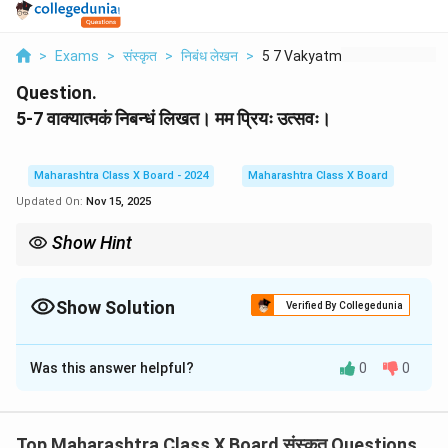
>
Exams
>
संस्कृत
>
निबंध लेखन
>
5 7 Vakyatmakam Niba...
Question.
5-7 वाक्यात्मकं निबन्धं लिखत। मम प्रियः उत्सवः।
Maharashtra Class X Board - 2024
Maharashtra Class X Board
Updated On:
Nov 15, 2025
Show Hint
उत्सवस्य विषये लिखन्तः, उत्सवस्य नाम, महत्त्वं, पूजनविधिं, तथा च जनानाम् आचरणं
वर्णयन्तु। अनेन निबन्धः सम्पूर्णः भवति।
(While writing about a festival, describe its name, importance,
Show Solution
Verified By Collegedunia
method of worship, and how people celebrate it. This makes the
Solution and Explanation
essay complete.)
Was this answer helpful?
0
0
मम प्रियः उत्सवः
मम प्रियः उत्सवः दीपावलिः अस्ति।
Top Maharashtra Class X Board संस्कृत Questions