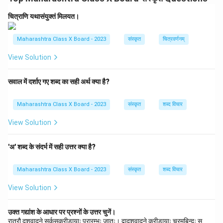
अयं उत्सवः भारतस्य प्रमुखः उत्सवः अस्ति।
चित्राणि यथासंयुक्तं मिलयत।
दीपावलिः 'प्रकाशस्य उत्सवः' इति नाम्ना अपि ज्ञायते।
अस्मिन् दिने जनाः स्वगृहाणि स्वच्छानि कुर्वन्ति, दीपैः च
Maharashtra Class X Board - 2023
संस्कृत
चित्रवर्णनम्
अलङ्कुर्वन्ति।
View Solution
रात्रौ सर्वे लक्ष्म्याः गणेशस्य च पूजनं कुर्वन्ति।
सवाल में दर्शाए गए शब्द का सही अर्थ क्या है?
बालकाः स्फोटकानि स्फोटयन्ति, मिष्टान्नानि च खादन्ति।
अयं उत्सवः अन्धकारस्य उपरि प्रकाशस्य विजयं सूचयति।
Maharashtra Class X Board - 2023
संस्कृत
शब्द विचार
View Solution
Download Solution in PDF
'अ' शब्द के संदर्भ में सही उत्तर क्या है?
Maharashtra Class X Board - 2023
संस्कृत
शब्द विचार
View Solution
उक्त गद्यांश के आधार पर प्रश्नों के उत्तर चुनें।
रात्रौ दशवादने सर्कसक्रीडायाः प्रारम्भः जातः। द्वादशवादने क्रीडायाः चरमबिन्दुः स