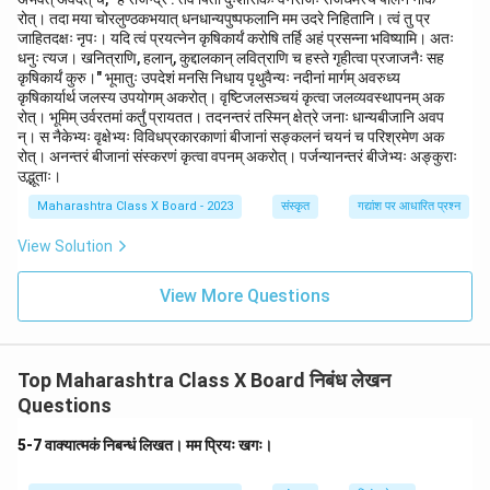
रोत्। तदा मया चोरलुण्ठकभयात् धनधान्यपुष्पफलानि मम उदरे निहितानि। त्वं तु प्र
जाहितदक्षः नृपः। यदि त्वं प्रयत्नेन कृषिकार्यं करोषि तर्हि अहं प्रसन्ना भविष्यामि। अतः
धनुः त्यज। खनित्राणि, हलान्, कुद्दालकान् लवित्राणि च हस्ते गृहीत्वा प्रजाजनैः सह
कृषिकार्यं कुरु।" भूमातुः उपदेशं मनसि निधाय पृथुवैन्यः नदीनां मार्गम् अवरुध्य
कृषिकार्यार्थ जलस्य उपयोगम् अकरोत्। वृष्टिजलसञ्चयं कृत्वा जलव्यवस्थापनम् अक
रोत्। भूमिम् उर्वरतमां कर्तुं प्रायतत। तदनन्तरं तस्मिन् क्षेत्रे जनाः धान्यबीजानि अवप
न्। स नैकेभ्यः वृक्षेभ्यः विविधप्रकारकाणां बीजानां सङ्कलनं चयनं च परिश्रमेण अक
रोत्। अनन्तरं बीजानां संस्करणं कृत्वा वपनम् अकरोत्। पर्जन्यानन्तरं बीजेभ्यः अङ्कुराः
उद्भूताः।
Maharashtra Class X Board - 2023
संस्कृत
गद्यांश पर आधारित प्रश्न
View Solution
View More Questions
Top Maharashtra Class X Board निबंध लेखन
Questions
5-7 वाक्यात्मकं निबन्धं लिखत। मम प्रियः खगः।