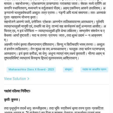
मायातः। सहभोजनम्। प्रेक्षकाणाम् उत्कण्ठायाः पराकाष्ठा जाता। सेवकः मध्ये त्रीणि आ
सनानि स्थापितवान्, मध्यभागे च वर्तुलाकारं पीठम्। अहम् एकस्मिन् आसने उपाविशम्। अ
ङ्गरान्ते भल्लुकवेषधारी अब्दुलः तत्र प्राप्तः। गङ्गी अपि मञ्चं समागता। ततः अस्माकं
पुरतः खाद्यस्य योजना कृता।
सहभोजने आरम्भे जाते, उत्तेजितः प्रेक्षकः आनन्देन तालिकावादनम् आरब्धवान्। पूर्वमपि
व्याघ्रभल्लुकौ मानुषी एवं, तथापि सा धेनुः ताभ्यां सह कार्यक्रमं कर्तुं अभ्यस्ता आसीत्। अ
चिरात् एव, न इयं परिचिता — व्याघ्रभल्लुकौ इति धेन्वा लक्षितम्। सम्भ्रमेण संशयेन च ए
कैकशः आर्यां दृष्टवती। यदा च तस्याः प्रत्ययः जातः, तदा क्षुब्धं उद्यमं — न आक्रमण
म्।
अहमपि गर्जनं कृत्वा तीक्ष्णदन्तान् दंशितवान्। किन्तु न किञ्चिदपि भयम् तस्याः। अब्दुलः
तं हस्तेन ताडितवान्। तेन शुब्धा सा तम् अनवधातवान्। भल्लुकः तदा चापेन पटमण्डपम्
आरुहवान्। इयं कृता क्रीडा, सा धेनुः अधुना व्याघ्रं माम् लक्ष्यं कृतवती। भीत्या अहम् च
तुष्पादविविष्टं व्याघ्रत्वं विस्मृत्य द्विपादं मूलस्वरूपम् आश्रितवान्।
Maharashtra Class X Board - 2023
संस्कृत
गद्यांश पर आधारित प्रश्न
View Solution
गद्यांशं पठित्वा निर्दिष्टाः
कृतीः कुरुत।
तदा पृथुभूपेन तदर्थं धनुः सज्जीकृतम्। तदा भूमिः स्त्रीरूपं धृत्वा तस्य पुरतः प्रकटिता
अभवत् अवदत् च, "हे राजेन्द्र ! तव पिता दुःशासकः वेनराजः राजधर्मस्य पालनं नाक