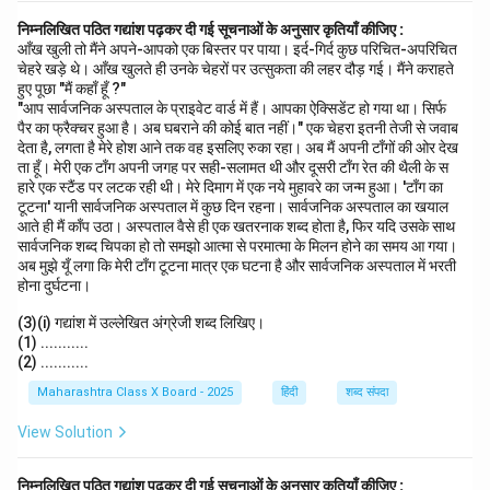
निम्नलिखित पठित गद्यांश पढ़कर दी गई सूचनाओं के अनुसार कृतियाँ कीजिए :
आँख खुली तो मैंने अपने-आपको एक बिस्तर पर पाया। इर्द-गिर्द कुछ परिचित-अपरिचित
चेहरे खड़े थे। आँख खुलते ही उनके चेहरों पर उत्सुकता की लहर दौड़ गई। मैंने कराहते
हुए पूछा "मैं कहाँ हूँ ?"
"आप सार्वजनिक अस्पताल के प्राइवेट वार्ड में हैं। आपका ऐक्सिडेंट हो गया था। सिर्फ
पैर का फ्रैक्चर हुआ है। अब घबराने की कोई बात नहीं।" एक चेहरा इतनी तेजी से जवाब
देता है, लगता है मेरे होश आने तक वह इसलिए रुका रहा। अब मैं अपनी टाँगों की ओर देख
ता हूँ। मेरी एक टाँग अपनी जगह पर सही-सलामत थी और दूसरी टाँग रेत की थैली के स
हारे एक स्टैंड पर लटक रही थी। मेरे दिमाग में एक नये मुहावरे का जन्म हुआ। 'टाँग का
टूटना' यानी सार्वजनिक अस्पताल में कुछ दिन रहना। सार्वजनिक अस्पताल का खयाल
आते ही मैं काँप उठा। अस्पताल वैसे ही एक खतरनाक शब्द होता है, फिर यदि उसके साथ
सार्वजनिक शब्द चिपका हो तो समझो आत्मा से परमात्मा के मिलन होने का समय आ गया।
अब मुझे यूँ लगा कि मेरी टाँग टूटना मात्र एक घटना है और सार्वजनिक अस्पताल में भरती
होना दुर्घटना।
(3)(i) गद्यांश में उल्लेखित अंग्रेजी शब्द लिखिए।
(1) ...........
(2) ...........
Maharashtra Class X Board - 2025
हिंदी
शब्द संपदा
View Solution
निम्नलिखित पठित गद्यांश पढ़कर दी गई सूचनाओं के अनुसार कृतियाँ कीजिए :