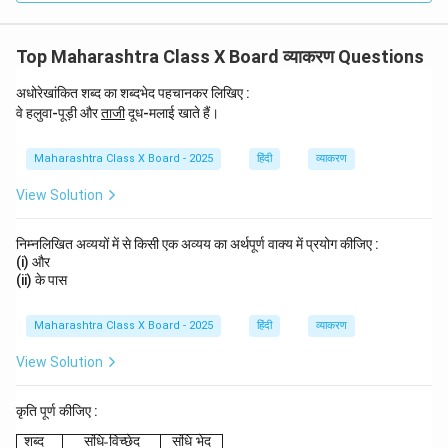
Top Maharashtra Class X Board व्याकरण Questions
अधोरेखांकित शब्द का शब्दभेद पहचानकर लिखिए :
\u
वे हलुवा-पूड़ी और
ताजी
दूध-मलाई खाते हैं।
nd
erli
ne
Maharashtra Class X Board - 2025
हिंदी
व्याकरण
{ता
जी}
View Solution
निम्नलिखित अव्ययों में से किसी एक अव्यय का अर्थपूर्ण वाक्य में प्रयोग कीजिए :
(i) और
(ii) के पास
Maharashtra Class X Board - 2025
हिंदी
व्याकरण
View Solution
कृति पूर्ण कीजिए :
\begin{array}{|l|c|c|} \hline \text{शब्द} & \text{संधि-विच
शब्द
संधि
-
विच्छेद
संधि
भेद