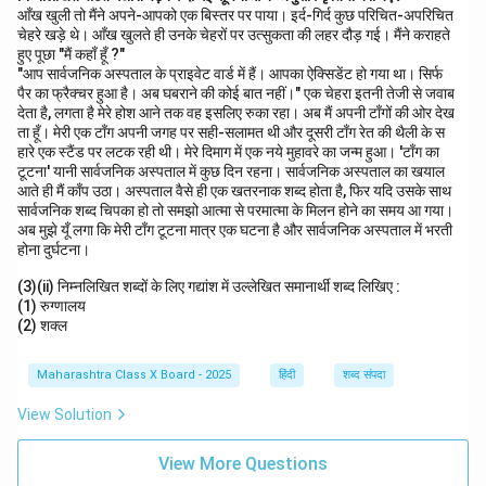
आँख खुली तो मैंने अपने-आपको एक बिस्तर पर पाया। इर्द-गिर्द कुछ परिचित-अपरिचित
चेहरे खड़े थे। आँख खुलते ही उनके चेहरों पर उत्सुकता की लहर दौड़ गई। मैंने कराहते
हुए पूछा "मैं कहाँ हूँ ?"
"आप सार्वजनिक अस्पताल के प्राइवेट वार्ड में हैं। आपका ऐक्सिडेंट हो गया था। सिर्फ
पैर का फ्रैक्चर हुआ है। अब घबराने की कोई बात नहीं।" एक चेहरा इतनी तेजी से जवाब
देता है, लगता है मेरे होश आने तक वह इसलिए रुका रहा। अब मैं अपनी टाँगों की ओर देख
ता हूँ। मेरी एक टाँग अपनी जगह पर सही-सलामत थी और दूसरी टाँग रेत की थैली के स
हारे एक स्टैंड पर लटक रही थी। मेरे दिमाग में एक नये मुहावरे का जन्म हुआ। 'टाँग का
टूटना' यानी सार्वजनिक अस्पताल में कुछ दिन रहना। सार्वजनिक अस्पताल का खयाल
आते ही मैं काँप उठा। अस्पताल वैसे ही एक खतरनाक शब्द होता है, फिर यदि उसके साथ
सार्वजनिक शब्द चिपका हो तो समझो आत्मा से परमात्मा के मिलन होने का समय आ गया।
अब मुझे यूँ लगा कि मेरी टाँग टूटना मात्र एक घटना है और सार्वजनिक अस्पताल में भरती
होना दुर्घटना।
(3)(ii) निम्नलिखित शब्दों के लिए गद्यांश में उल्लेखित समानार्थी शब्द लिखिए :
(1) रुग्णालय
(2) शक्ल
Maharashtra Class X Board - 2025
हिंदी
शब्द संपदा
View Solution
View More Questions