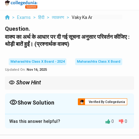
>
Exams
>
हिंदी
>
व्याकरण
>
Vaky Ka Arth Ke Aadh...
Question.
वाक्य का अर्थ के आधार पर दी गई सूचना अनुसार परिवर्तन कीजिए :
थोड़ी बातें हुईं। (प्रश्नार्थक वाक्य)
Maharashtra Class X Board - 2024
Maharashtra Class X Board
Updated On:
Nov 16, 2025
Show Hint
वाक्य भेद रचना और अर्थ के आधार पर किया जाता है। निषेधार्थक वाक्य में "नहीं"
जोड़कर निषेध व्यक्त किया जाता है, और प्रश्नार्थक वाक्य प्रश्नसूचक शब्दों से
बनाया जाता है।
Show Solution
Verified By Collegedunia
Solution and Explanation
Was this answer helpful?
0
0
परिवर्तित वाक्य: क्या थोड़ी बातें हुईं?
Download Solution in PDF