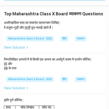
Top Maharashtra Class X Board व्याकरण Questions
अधोरेखांकित शब्द का शब्दभेद पहचानकर लिखिए :
\u
वे हलुवा-पूड़ी और
ताजी
दूध-मलाई खाते हैं।
nd
erli
ne
Maharashtra Class X Board - 2025
हिंदी
व्याकरण
{ता
जी}
View Solution
निम्नलिखित अव्ययों में से किसी एक अव्यय का अर्थपूर्ण वाक्य में प्रयोग कीजिए :
(i) और
(ii) के पास
Maharashtra Class X Board - 2025
हिंदी
व्याकरण
View Solution
कृति पूर्ण कीजिए :
\begin{array}{|l|c|c|} \hline \text{शब्द} & \text{संधि-विच
शब्द
संधि
-
विच्छेद
संधि
भेद