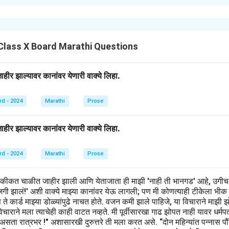
रिक" या विषयावर विचार करतांना, मला जाणवते की, प्रत्येक नागरिकाच्या जीवनातील स
जबाबदारीची जाणीव. एक जबाबदार नागरिक म्हणून, मला माझ्या हक्कांची आणि कर्तव्यां
 जरी महत्त्वाचे असले तरी, त्यांची योग्य रीतीने जपणूक करण्यासाठी आपले कर्तव्य 
Class X Board Marathi Questions
 ज्ञान असणे, हे प्रत्येक नागरिकासाठी आवश्यक आहे. मला माझ्या देशातील सामाजि
ाहिती असणे आवश्यक आहे, जेणेकरून मी देशाच्या विकासात योगदान देऊ शकतो. प
ीर झाल्यावर कानांवर येणारी वाक्ये लिहा.
र्तव्य पार करणे, हे देशाच्या प्रगतीसाठी महत्त्वाचे आहे.
्रेमाचे प्रतीक असावे लागते. एक नागरिक म्हणून, मी समाजातील नियमांचे पालन कर
rd - 2024
Marathi
Prose
्कांची आदर करणे आवश्यक आहे. यामुळे देशात एक सकारात्मक वागणूक निर्माण होईल
ीर झाल्यावर कानांवर येणारी वाक्ये लिहा.
त्वाची जाणीव प्रत्येक नागरिकात असावी. देशप्रेम हे केवळ शब्दांतून किंवा उत्सवां
त्यक्ष वागणुकीतून आणि दायित्वाच्या पारायणातून दिसले पाहिजे. जर प्रत्येक नागरिक 
rd - 2024
Marathi
Prose
चितच देशात एक आदर्श नागरिकांची फळी तयार होईल.
हकीकत चाळीत जाहीर झाली आणि येताजाता ही माझी 'नाही ती भानगड' आहे, उगीच
n in PDF
खाजगी झालं!' अशी वाक्ये माझ्या कानांवर येऊ लागली; पण मी कोणत्याही टीकेला भीक
िवस ते कार्ड माझ्या डोळ्यांपुढे नाचत होते. वजन कमी झाले पाहिजे, या विचाराने मा
ाराने मला त्याचेही काही वाटत नव्हते. मी पूर्वीसारखा गाढ झोपत नाही यावर धर्मप
 असता रात्रभर !" अशासारखी दुरुत्तरे ती मला करत असे. “दोन महिन्यांत पन्नास