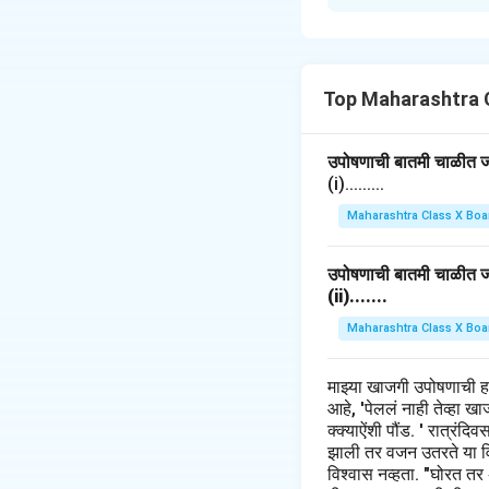
"मी माझ्या देशाचा नाग
म्हणजे देशाच्या प्रति 
असावी लागते. आपले हक्क
Top Maharashtra 
देशाच्या सदयस्थितीचे
राजकीय परिस्थितीची म
उपोषणाची बातमी चाळीत जाह
आपली परिस्थिती समजून क
(i).........
माझे वागणे देखील देशप
Maharashtra Class X Boa
आणि प्रत्येकाच्या हक
उपोषणाची बातमी चाळीत जाह
देशप्रेम आणि राष्ट्रीय
(ii).......
नाही, तर ते आपल्या प्र
Maharashtra Class X Boa
ठेवून वागला, तर निश्
माझ्या खाजगी उपोषणाची 
Download Solutio
आहे, 'पेललं नाही तेव्हा 
क्क्याऐंशी पौंड. ' रात्रंद
झाली तर वजन उतरते या विच
विश्वास नव्हता. "घोरत तर