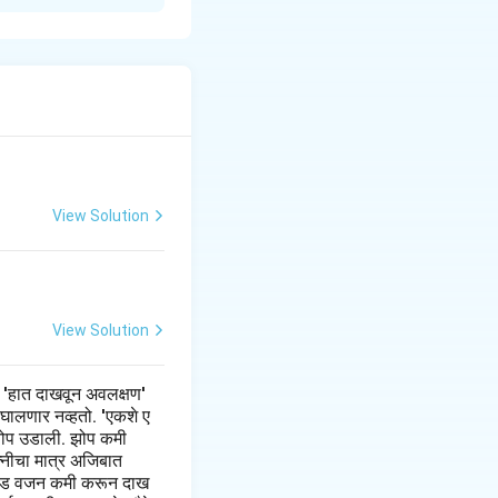
र्वांत महत्त्वाचा भाग
ची पुरेपूर जाणीव
देखील महत्त्वाचे आहे.
क, आर्थिक, आणि
्रत्येक नागरिकाला
णे, इतरांची मदत करणे
View Solution
.
तून व्यक्त होऊ शकत
देशप्रेमाच्या भावना
View Solution
 'हात दाखवून अवलक्षण'
 घालणार नव्हतो. 'एकशे ए
झी झोप उडाली. झोप कमी
त्नीचा मात्र अजिबात
 पौंड वजन कमी करून दाख