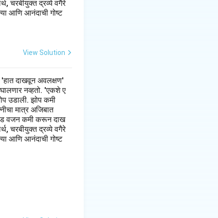
 चरबीयुक्त द्रव्ये वगैरे
ल्या आणि आनंदाची गोष्ट
View Solution
 'हात दाखवून अवलक्षण'
 घालणार नव्हतो. 'एकशे ए
झी झोप उडाली. झोप कमी
त्नीचा मात्र अजिबात
 पौंड वजन कमी करून दाख
 चरबीयुक्त द्रव्ये वगैरे
ल्या आणि आनंदाची गोष्ट