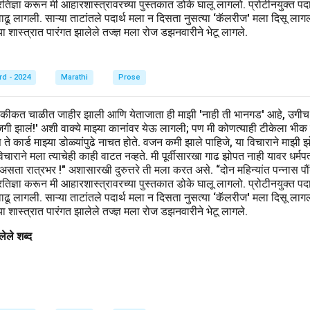
िज्ञा करून मी आहारशास्त्रावरच्या पुस्तकात डोके घालू लागलो. प्रोटीनयुक्त पदार्थ,
वाढू लागली. साऱ्या ताटांतले पदार्थ मला न दिसता नुसत्या ‘कॅलरीज' मला दिसू लाग
 शास्त्रात पारंगत झालेले तज्ज्ञ मला रोज डझनवारीने भेटू लागले.
rd - 2024
Marathi
Prose
हकीकत चाळीत जाहीर झाली आणि येताजाता ही माझी 'नाही ती भानगड' आहे, उगीच
खाजगी झालं!' अशी वाक्ये माझ्या कानांवर येऊ लागली; पण मी कोणत्याही टीकेला भीक
िवस ते कार्ड माझ्या डोळ्यांपुढे नाचत होते. वजन कमी झाले पाहिजे, या विचाराने मा
ाराने मला त्याचेही काही वाटत नव्हते. मी पूर्वीसारखा गाढ झोपत नाही यावर धर्मप
 असता रात्रभर !" अशासारखी दुरुत्तरे ती मला करत असे. “दोन महिन्यांत पन्नास
िज्ञा करून मी आहारशास्त्रावरच्या पुस्तकात डोके घालू लागलो. प्रोटीनयुक्त पदार्थ,
वाढू लागली. साऱ्या ताटांतले पदार्थ मला न दिसता नुसत्या ‘कॅलरीज' मला दिसू लाग
 शास्त्रात पारंगत झालेले तज्ज्ञ मला रोज डझनवारीने भेटू लागले.
ेले शब्द