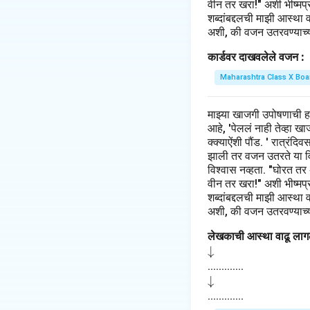
वीन तर खरा!" अशी भीष्मप्रत
शब्दांबद्दलची माझी आस्था 
अशी, की वजन उतरवण्याच्या
कार्डवर दाखवलेले वजन :
Maharashtra Class X Boa
माझ्या खाजगी उपोषणाची 
आहे, 'पेललं नाही तेव्हा 
क्क्याऐंशी पौंड. ' रात्रंद
झाली तर वजन उतरते या विच
विश्वास नव्हता. "घोरत तर
वीन तर खरा!" अशी भीष्मप्रत
शब्दांबद्दलची माझी आस्था 
अशी, की वजन उतरवण्याच्या
लेखकाची आस्था वाढू लागल
\d
↓
o
.............
\d
↓
w
o
.............
na