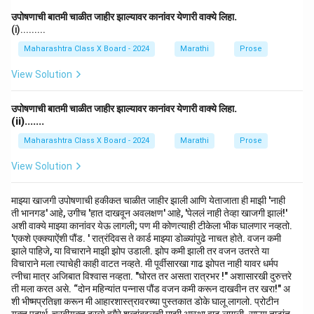
उपोषणाची बातमी चाळीत जाहीर झाल्यावर कानांवर येणारी वाक्ये लिहा.
(i).........
Download Solution in PDF
Maharashtra Class X Board - 2024
Marathi
Prose
View Solution
उपोषणाची बातमी चाळीत जाहीर झाल्यावर कानांवर येणारी वाक्ये लिहा.
(ii).......
Maharashtra Class X Board - 2024
Marathi
Prose
View Solution
माझ्या खाजगी उपोषणाची हकीकत चाळीत जाहीर झाली आणि येताजाता ही माझी 'नाही
ती भानगड' आहे, उगीच 'हात दाखवून अवलक्षण' आहे, 'पेललं नाही तेव्हा खाजगी झालं!'
अशी वाक्ये माझ्या कानांवर येऊ लागली; पण मी कोणत्याही टीकेला भीक घालणार नव्हतो.
'एकशे एक्क्याऐंशी पौंड. ' रात्रंदिवस ते कार्ड माझ्या डोळ्यांपुढे नाचत होते. वजन कमी
झाले पाहिजे, या विचाराने माझी झोप उडाली. झोप कमी झाली तर वजन उतरते या
विचाराने मला त्याचेही काही वाटत नव्हते. मी पूर्वीसारखा गाढ झोपत नाही यावर धर्मप
त्नीचा मात्र अजिबात विश्वास नव्हता. "घोरत तर असता रात्रभर !" अशासारखी दुरुत्तरे
ती मला करत असे. “दोन महिन्यांत पन्नास पौंड वजन कमी करून दाखवीन तर खरा!" अ
शी भीष्मप्रतिज्ञा करून मी आहारशास्त्रावरच्या पुस्तकात डोके घालू लागलो. प्रोटीन