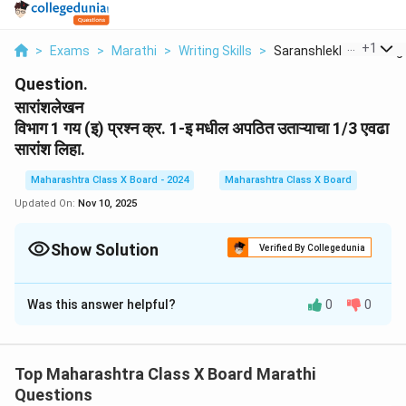
...
+
1
>
Exams
>
Marathi
>
Writing Skills
>
Saranshlekhan Vibhag..
Question.
सारांशलेखन
विभाग 1 गय (इ)
प्रश्न क्र. 1-इ मधील अपठित उताऱ्याचा 1/3 एवढा
सारांश लिहा.
Maharashtra Class X Board - 2024
Maharashtra Class X Board
Updated On:
Nov 10, 2025
Show Solution
Verified By Collegedunia
Solution and Explanation
Was this answer helpful?
0
0
सारांशलेखन करतांना, आपल्याला दिलेल्या उताऱ्याच्या मुख्य मुद्द्यांना
संक्षेपात कागदावर मांडले जाते. 1/3 सारांश लिहिताना, आपल्याला
प्रमुख विचार, मुद्दे, आणि संकल्पना नोंदवायच्या असतात. हे लिहितांना,
Top Maharashtra Class X Board Marathi
अतिशय योग्य शब्दांचा वापर करावा लागतो जेणेकरून उताऱ्याचा मूळ
Questions
आशय सुस्पष्ट आणि संक्षेपात दिला जाऊ शकतो.