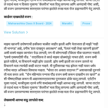
युक्त पदार्थ, चरबीयुक्त द्रव्ये वगैरे शब्दांबद्दलची माझी आस्था वाढू लागली. साऱ्या ताटांत
ले पदार्थ मला न दिसता नुसत्या ‘कॅलरीज' मला दिसू लागल्या आणि आनंदाची गोष्ट अशी,
की वजन उतरवण्याच्या शास्त्रात पारंगत झालेले तज्ज्ञ मला रोज डझनवारीने भेटू लागले.
कार्डवर दाखवलेले वजन :
Maharashtra Class X Board - 2024
Marathi
Prose
View Solution
माझ्या खाजगी उपोषणाची हकीकत चाळीत जाहीर झाली आणि येताजाता ही माझी 'नाही
ती भानगड' आहे, उगीच 'हात दाखवून अवलक्षण' आहे, 'पेललं नाही तेव्हा खाजगी झालं!'
अशी वाक्ये माझ्या कानांवर येऊ लागली; पण मी कोणत्याही टीकेला भीक घालणार नव्हतो.
'एकशे एक्क्याऐंशी पौंड. ' रात्रंदिवस ते कार्ड माझ्या डोळ्यांपुढे नाचत होते. वजन कमी
झाले पाहिजे, या विचाराने माझी झोप उडाली. झोप कमी झाली तर वजन उतरते या
विचाराने मला त्याचेही काही वाटत नव्हते. मी पूर्वीसारखा गाढ झोपत नाही यावर धर्मप
त्नीचा मात्र अजिबात विश्वास नव्हता. "घोरत तर असता रात्रभर !" अशासारखी दुरुत्तरे
ती मला करत असे. “दोन महिन्यांत पन्नास पौंड वजन कमी करून दाखवीन तर खरा!" अ
शी भीष्मप्रतिज्ञा करून मी आहारशास्त्रावरच्या पुस्तकात डोके घालू लागलो. प्रोटीन
युक्त पदार्थ, चरबीयुक्त द्रव्ये वगैरे शब्दांबद्दलची माझी आस्था वाढू लागली. साऱ्या ताटांत
ले पदार्थ मला न दिसता नुसत्या ‘कॅलरीज' मला दिसू लागल्या आणि आनंदाची गोष्ट अशी,
की वजन उतरवण्याच्या शास्त्रात पारंगत झालेले तज्ज्ञ मला रोज डझनवारीने भेटू लागले.
लेखकाची आस्था वाढू लागलेले शब्द
\d
↓
o