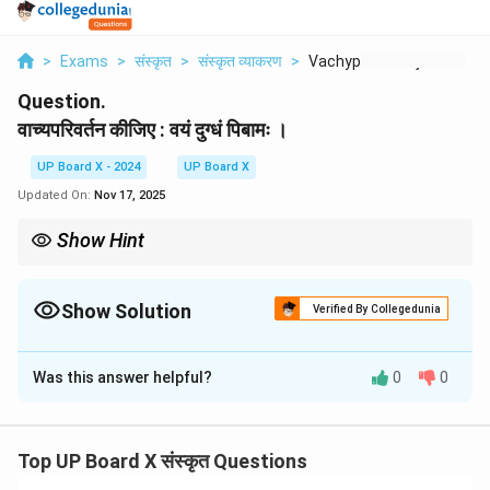
>
Exams
>
संस्कृत
>
संस्कृत व्याकरण
>
Vachyprivrtn Kiijie ...
Question.
वाच्यपरिवर्तन कीजिए : वयं दुग्धं पिबामः ।
UP Board X - 2024
UP Board X
Updated On:
Nov 17, 2025
Show Hint
वाच्य परिवर्तन करते समय, क्रिया का रूप हमेशा नए वाच्य के नियम के अनुसार
बदलता है। कर्मवाच्य में क्रिया कर्म पर निर्भर करती है, जबकि कर्तृवाच्य में कर्ता पर।
Show Solution
Verified By Collegedunia
Solution and Explanation
Was this answer helpful?
0
0
वाच्यपरिवर्तन (कर्मवाच्य में):
अस्माभिः दुग्धं पीयते ।
स्पष्टीकरण:
Top UP Board X संस्कृत Questions
दिया गया वाक्य कर्तृवाच्य में है।