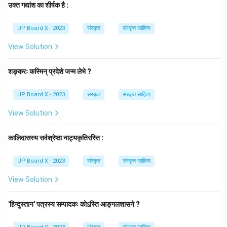
कर्मवाच्य में बदलने के लिए, कर्ता (वयं) को तृतीया विभक्ति में (अस्माभिः)
उक्त गद्यांश का शीर्षक है :
बदला जाता है।
कर्म (दुग्धम्) को प्रथमा विभक्ति में (दुग्धम्, नपुंसकलिंग होने के कारण
UP Board X - 2023
संस्कृत
संस्कृत साहित्य
रूप वही रहता है) बदला जाता है।
View Solution
क्रिया (पिबामः) को कर्म के पुरुष और वचन के अनुसार आत्मनेपद में
बदला जाता है (मूल धातु 'पा' से, पा + य + ते = पीयते)।
शङ्करः कस्मिन् प्रदेशे जन्म लेभे ?
Download Solution in PDF
UP Board X - 2023
संस्कृत
संस्कृत साहित्य
View Solution
कालिदासस्य सर्वश्रेष्ठा नाट्यकृतिरस्ति :
UP Board X - 2023
संस्कृत
संस्कृत साहित्य
View Solution
'हिन्दुस्तान' पत्रस्य सम्पादकः कोऽस्ति आङ्गलशासने ?