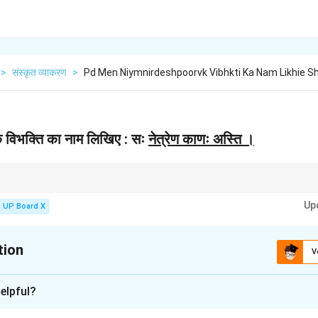
>
संस्कृत व्याकरण
>
Pd Men Niymnirdeshpoorvk Vibhkti Ka Nam Likhie S
र्वक विभक्ति का नाम लिखिए : सः
नेत्रेण काणः अस्ति ।
 अंग में कोई दोष या कमी (जैसे- काना, लँगड़ा, बहरा) बताई जाए, तो उस अंग वाले शब्द में हमेशा तृ
Up
UP Board X
tion
V
xplanation
elpful?