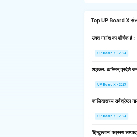
विभक्ति:
तृतीया विभक्त
नियम:
'येनाङ्गविकारः' 
होती है।
Top UP Board X संस
स्पष्टीकरण:
इस वाक्य मे
('नेत्रेण') का प्रयोग ह
उक्त गद्यांश का शीर्षक है :
Download Solutio
UP Board X - 2023
शङ्करः कस्मिन् प्रदेशे जन्
UP Board X - 2023
कालिदासस्य सर्वश्रेष्ठा ना
UP Board X - 2023
'हिन्दुस्तान' पत्रस्य सम