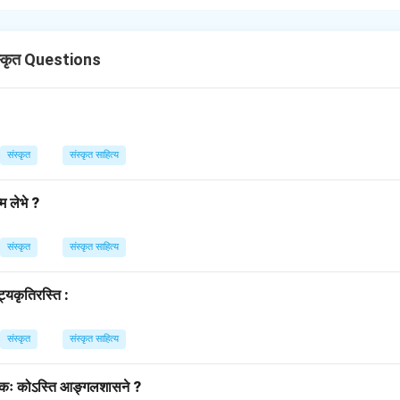
ि
सूत्र के अनुसार, शरीर के जिस अंग में कोई विकार दिखाई देता है, उस अंगवाचक शब्द
्कृत Questions
ं 'नेत्र' (आँख) अंग में 'काणः' (कानापन) का विकार है। अतः, विकारयुक्त अंग 'नेत्र'
ुआ है।
n in PDF
संस्कृत
संस्कृत साहित्य
म लेभे ?
संस्कृत
संस्कृत साहित्य
ट्यकृतिरस्ति :
संस्कृत
संस्कृत साहित्य
्पादकः कोऽस्ति आङ्गलशासने ?