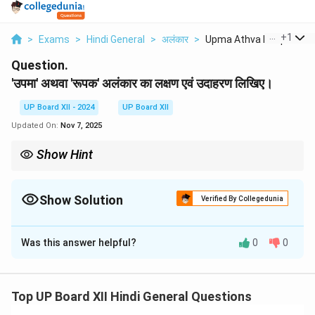
...
+
1
>
Exams
>
Hindi General
>
अलंकार
>
Upma Athva Roopak Al...
Question.
'उपमा' अथवा 'रूपक' अलंकार का लक्षण एवं उदाहरण लिखिए।
UP Board XII - 2024
UP Board XII
Updated On:
Nov 7, 2025
Show Hint
उपमा अलंकार में 'जैसा', 'तैसा', 'सम' आदि शब्द प्रयोग किए जाते हैं।
Show Solution
Verified By Collegedunia
Solution and Explanation
Was this answer helpful?
0
0
उपमा अलंकार में किसी वस्तु की तुलना किसी अन्य वस्तु से की जाती
है।
उदाहरण:
Top UP Board XII Hindi General Questions
*"तू नदियों की धारा है, मैं पर्वत सा अचल हूँ।"*