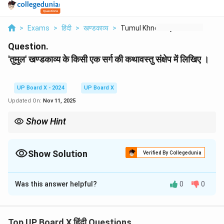
>
Exams
>
हिंदी
>
खण्डकाव्य
>
Tumul Khndkavy Ke Ki...
Question.
'तुमुल' खण्डकाव्य के किसी एक सर्ग की कथावस्तु संक्षेप में लिखिए ।
UP Board X - 2024
UP Board X
Updated On:
Nov 11, 2025
Show Hint
किसी एक सर्ग का कथानक पूछा गया है। आप 'लक्ष्मण-मूर्च्छा' या 'मेघनाद-वध' जैसे
किसी भी प्रमुख सर्ग का वर्णन कर सकते हैं। कथा को क्रमबद्ध और रोचक ढंग से
प्रस्तुत करें।
Show Solution
Verified By Collegedunia
Solution and Explanation
Was this answer helpful?
0
0
'मेघनाद-वध' सर्ग की कथावस्तु
यह 'तुमुल' खण्डकाव्य का एक महत्वपूर्ण सर्ग है, जिसमें लक्ष्मण द्वारा
मेघनाद के वध का वर्णन है।
Top UP Board X हिंदी Questions