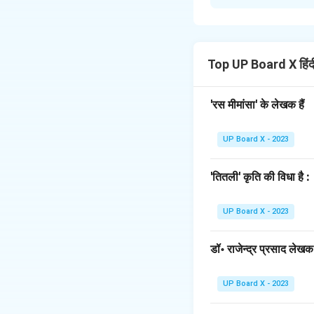
श्री श्यामनारायण पाण्
कथानक लक्ष्मण और मेघन
खण्डकाव्य का प्रारम्भ 
चुके हैं। तब रावण अपन
Top UP Board X हिं
करता हुआ युद्धभूमि में 
राम-लक्ष्मण की सेना म
'रस मीमांसा' के लेखक हैं
क्षति पहुँचाता है। हन
तब श्रीराम की आज्ञा स
UP Board X - 2023
'तुमुल' (कोलाहलपूर्ण) य
प्रयोग कर लक्ष्मण को भ
'तितली' कृति की विधा है :
अंत में, विभीषण की सहा
मेघनाद की मृत्यु से र
UP Board X - 2023
खण्डकाव्य लक्ष्मण के 
डॉ॰ राजेन्द्र प्रसाद लेखक ह
Download Solutio
UP Board X - 2023