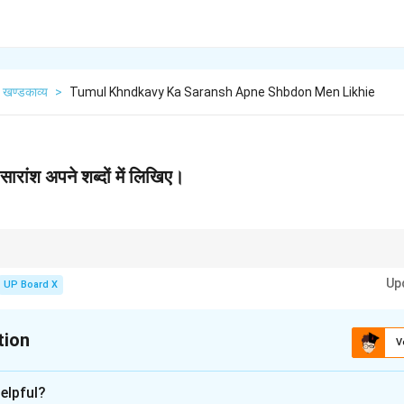
खण्डकाव्य
>
Tumul Khndkavy Ka Saransh Apne Shbdon Men Likhie
 सारांश अपने शब्दों में लिखिए।
ीर्षक ('तुमुल' अर्थात भयंकर कोलाहल या युद्ध) की सार्थकता को कथावस्तु से जोड़ने का प्रयास कर
Up
UP Board X
tion
V
xplanation
elpful?