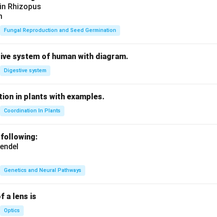
 in Rhizopus
n
Fungal Reproduction and Seed Germination
tive system of human with diagram.
Digestive system
ion in plants with examples.
Coordination In Plants
 following:
endel
Genetics and Neural Pathways
f a lens is
Optics