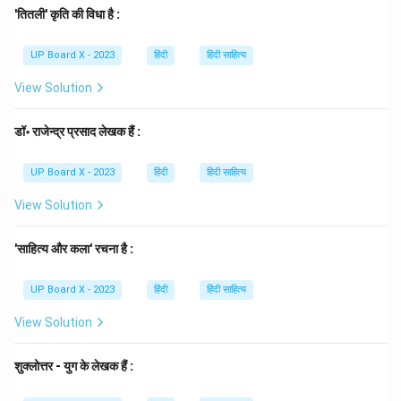
'तितली' कृति की विधा है :
द्वितीया: ताः (उन सबको)
UP Board X - 2023
हिंदी
हिंदी साहित्य
तृतीया: ताभिः (उन सबसे/उनके द्वारा)
View Solution
चतुर्थी:
ताभ्यः
(उन सबके लिए)
डॉ॰ राजेन्द्र प्रसाद लेखक हैं :
पंचमी:
ताभ्यः
(उन सबसे)
UP Board X - 2023
हिंदी
हिंदी साहित्य
View Solution
षष्ठी: तासाम् (उन सबका)
'साहित्य और कला' रचना है :
सप्तमी: तासु (उन सबमें/उन सब पर)
UP Board X - 2023
हिंदी
हिंदी साहित्य
इस तालिका से स्पष्ट है कि 'ताभ्यः' 'तत्' शब्द का चतुर्थी विभक्ति,
View Solution
बहुवचन और पंचमी विभक्ति, बहुवचन, दोनों का रूप है। दिए गए विकल्पों
में से (D) चतुर्थी विभक्ति, बहुवचन मौजूद है। (षष्ठी विभक्ति, बहुवचन
शुक्लोत्तर - युग के लेखक हैं :
का रूप 'तासाम्' होता है)।
Step 4: Final Answer