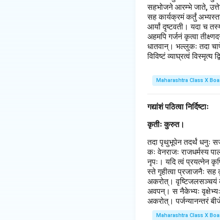
सहभोजने आरम्भे जाते, उत्ते
सह कार्यक्रमं कर्तुं अभ्य
आर्यां दृष्टवती। यदा च तस्
अहमपि गर्जनं कृत्वा तीक्ष्
धातवान्। भल्लुकः तदा चापेन
विविष्टं व्याघ्रत्वं विस्मृत्
Maharashtra Class X Boa
गद्यांशं पठित्वा निर्दिष्टाः
कृतीः कुरुत।
तदा पृथुभूपेन तदर्थं धनुः 
कः वेनराजः राजधर्मस्य पा
नृपः। यदि त्वं प्रयत्नेन क
स्ते गृहीत्वा प्रजाजनैः सह 
अकरोत्। वृष्टिजलसञ्चयं कृत
अवपन्। स नैकेभ्यः वृक्षेभ
अकरोत्। पर्जन्यानन्तरं बीज
Maharashtra Class X Boa