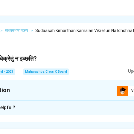
>
माध्यमभाषा उत्तर
>
Sudaasah Kimarthan Kamalan Vikretun Na Ichchhat
िक्रेतुं न इच्छति?
Up
rd - 2023
Maharashtra Class X Board
tion
V
xplanation
elpful?
 न इच्छति, कारणं तत्र द्विविधं शङ्कां यः आसीत्। एकं कारणं यह कि वह कमलस्य विक
दुसरं कारणं यह कि वह कमलस्य अत्यन्तं सौन्दर्यं तथा उसके मूल्य को बचाए रखन