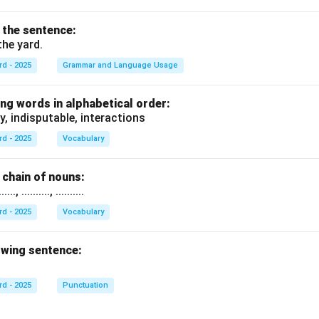
f the sentence:
the yard.
rd - 2025
Grammar and Language Usage
ng words in alphabetical order:
y, indisputable, interactions
rd - 2025
Vocabulary
chain of nouns:
., .........., ..........
rd - 2025
Vocabulary
owing sentence:
rd - 2025
Punctuation