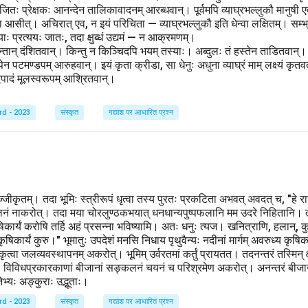
जितः प्रेक्षकः आनन्देन तालिकावादनम् आरब्धवान्। पूर्वमपि व्याघ्रभल्लुकौ मानुषी एवं
स्ता आसीत्। अचिरात् एव, न इयं परिचिता — व्याघ्रभल्लुकौ इति धेन्वा लक्षितम्। सम
याः प्रत्ययः जातः, तदा क्षुब्धं उद्यमं — न आक्रमणम्।
णदन्तान् दंशितवान्। किन्तु न किञ्चिदपि भयम् तस्याः। अब्दुलः तं हस्तेन ताडितवान्।
 पटमण्डपम् आरुहवान्। इयं कृता क्रीडा, सा धेनुः अधुना व्याघ्रं माम् लक्ष्यं कृतव
य द्विपादं मूलस्वरूपम् आश्रितवान्।
rd - 2023
संस्कृत
गद्यांश पर आधारित प्रश्न
सज्जीकृतम्। तदा भूमिः स्त्रीरूपं धृत्वा तस्य पुरतः प्रकटिता अभवत् अवदत् च, "हे रा
लनं नाकरोत्। तदा मया चोरलुण्ठकभयात् धनधान्यपुष्पफलानि मम उदरे निहितानि। त्वं
ृषिकार्यं करोषि तर्हि अहं प्रसन्ना भविष्यामि। अतः धनुः त्यज। खनित्राणि, हलान्, 
कृषिकार्यं कुरु।" भूमातुः उपदेशं मनसि निधाय पृथुवैन्यः नदीनां मार्गम् अवरुध्य कृषि
्वा जलव्यवस्थापनम् अकरोत्। भूमिम् उर्वरतमां कर्तुं प्रायतत। तदनन्तरं तस्मिन् क्
्यः विविधप्रकारकाणां बीजानां सङ्कलनं चयनं च परिश्रमेण अकरोत्। अनन्तरं बीजाना
ेभ्यः अङ्कुराः उद्भूताः।
rd - 2023
संस्कृत
गद्यांश पर आधारित प्रश्न