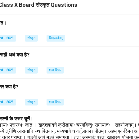
lass X Board संस्कृत Questions
n in PDF
लयत।
rd - 2023
संस्कृत
चित्रवर्णनम्
 सही अर्थ क्या है?
rd - 2023
संस्कृत
शब्द विचार
्तर क्या है?
rd - 2023
संस्कृत
शब्द विचार
श्नों के उत्तर चुनें।
ायाः प्रारम्भः जातः। द्वादशवादने क्रीडायाः चरमबिन्दुः समायातः। सहभोजनम्। प्र
्ये त्रीणि आसनानि स्थापितवान्, मध्यभागे च वर्तुलाकारं पीठम्। अहम् एकस्मिन्
ुलः तत्र प्राप्तः। गङ्गी अपि मञ्चं समागता। ततः अस्माकं पुरतः खाद्यस्य योजना क