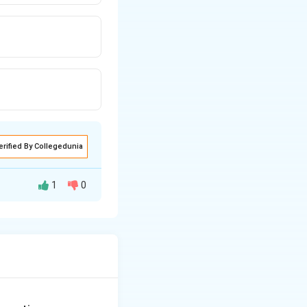
erified By Collegedunia
1
0