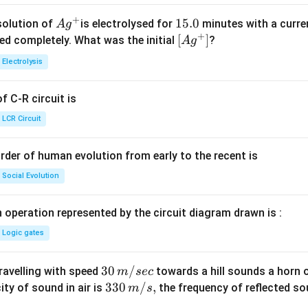
+
Ag
1
15.0
solution of
is electrolysed for
minutes with a curre
A
g
+
^
5.
\lef
[
]
ved completely. What was the initial
?
A
g
{+}
0
t[ A
Electrolysis
g ^
{+}
 C-R circuit is
\rig
ht]
LCR Circuit
rder of human evolution from early to the recent is
Social Evolution
 operation represented by the circuit diagram drawn is :
Logic gates
30
30
/
travelling with speed
towards a hill sounds a horn 
m
sec
\,
33
330
/
,
ity of sound in air is
the frequency of reflected so
m
s
m/
0\,