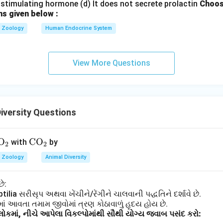
stimulating hormone (d) It does not secrete prolactin
Choos
ns given below :
Zoology
Human Endocrine System
View More Questions
iversity Questions
\tex
O
\te
CO
with
by
2
2
t
xt
Zoology
Animal Diversity
{O}
{C
_2
O}
ે:
_2
ptilia સરીસૃપ અથવા ખેંચીને/રેંગીને ચાલવાની પદ્ધતિને દર્શાવે છે.
ગમાં આવતા તમામ જીવોમાં ત્રણ કોઠાવાળું હૃદય હોય છે.
કમાં, નીચે આપેલા વિકલ્પોમાંથી સૌથી યોગ્ય જવાબ પસંદ કરો: