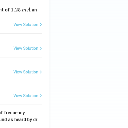
1.
1.25
nt of
an
m
A
2
5
View Solution
\,
m
A
View Solution
View Solution
View Solution
6
of frequency
0
und as heard by dri
0