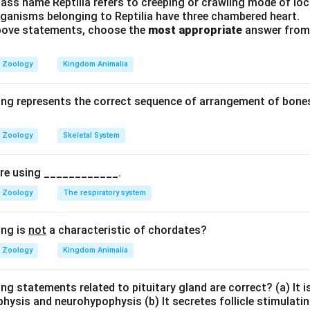
ass name Reptilia refers to creeping or crawling mode of lo
nge पूरे body surface पर simple diffusion द्वारा होता है।
rganisms belonging to Reptilia have three chambered heart.
 above statements, choose the
most appropriate
answer from 
है।
Zoology
Kingdom Animalia
n in PDF
ing represents the correct sequence of arrangement of bones
Zoology
Skeletal System
pire using ____________.
Zoology
The respiratory system
ing is
not
a characteristic of chordates?
Zoology
Kingdom Animalia
ng statements related to pituitary gland are correct? (a) It 
hysis and neurohypophysis (b) It secretes follicle stimulatin