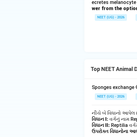
ecretes melanocyte 
wer from the optio
NEET (UG) - 2026
Top NEET Animal D
Sponges exchange
NEET (UG) - 2026
નીચે બે વિધાનો આપેલ છ
વિધાન I:
વર્ગનું નામ Re
વિધાન II:
Reptilia વર્
ઉપરોક્ત વિધાનોના આલો