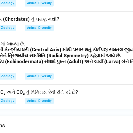
Zoology
Animal Diversity
ેટ્સ (Chordates) નું લક્ષણ નથી?
Zoology
Animal Diversity
ાં આવ્યા છે:
રની કેન્દ્રીય ધરી (Central Axis) માંથી પસાર થતું કોઈપણ સમતલ જીવ
યારે તેને ત્રિજ્યીય સમમિતિ (Radial Symmetry) કહેવામાં આવે છે.
ેટા (Echinodermata) સંઘમાં પુખ્ત (Adult) અને લાર્વા (Larva) બંને
Zoology
Animal Diversity
₂ અને CO₂ નું વિનિમય કેવી રીતે કરે છે?
Zoology
Animal Diversity
ns