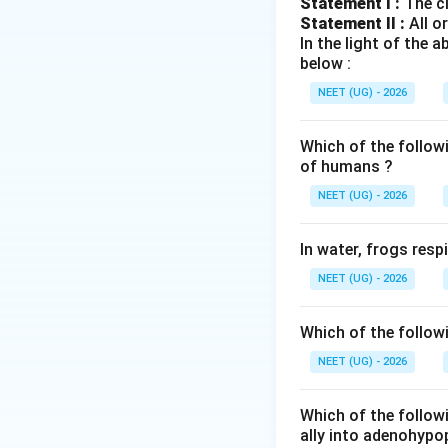
Statement I :
The cl
इनमें gases का excha
Statement II :
All o
पद 4: अंतिम उत्तर
In the light of the
अतः सही विकल्प (C) 
below :
NEET (UG) - 2026
Download Solutio
Which of the follow
of humans ?
NEET (UG) - 2026
In water, frogs res
NEET (UG) - 2026
Which of the follow
NEET (UG) - 2026
Which of the followi
ally into adenohypop