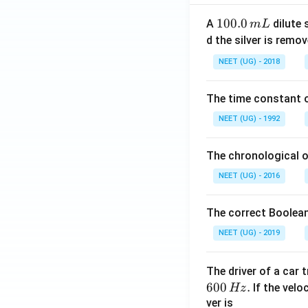
1
100.0
A
dilute 
m
L
0
d the silver is remo
0.
NEET (UG) - 2018
0
\,
The time constant of
m
L
NEET (UG) - 1992
The chronological o
NEET (UG) - 2016
The correct Boolean
NEET (UG) - 2019
The driver of a car 
600
.
If the veloc
Hz
ver is