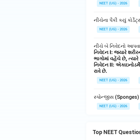
NEET (UG) - 2026
નીચેના પૈકી કયું કોર્ડ
NEET (UG) - 2026
નીચે બે નિવેદનો આપવામ
નિવેદન I: જ્યારે શરી
ભાગોમાં વહેંચે છે, ત્
નિવેદન II: એકાઇનોડર્મ
રાવે છે.
NEET (UG) - 2026
સ્પોન્જીસ (Sponges) O
NEET (UG) - 2026
Top NEET Questio