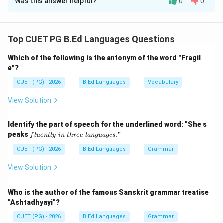
Was this answer helpful?
0
0
Solution and Explanation
Concept:
पर्यायवाची शब्द वे शब्द होते हैं जिनके अर्थ समान या लगभग समान होते
Top CUET PG B.Ed Languages Questions
हैं।
Which of the following is the antonym of the word "Fragil
e"?
Step 1:
'पेड़' का पर्यायवाची पहचानिए। 'रूक्ष' का अर्थ वृक्ष या पेड़
CUET (PG) - 2026
B.Ed Languages
Vocabulary
होता है। अतः:
View Solution
→
A \rightarrow III
A
III
Identify the part of speech for the underlined word: "She s
\un
peaks
."
f
l
u
e
n
tl
y
in
t
h
ree
l
an
gu
a
g
es
derl
Step 2:
'भौंरा' का पर्यायवाची पहचानिए। भौंरे के लिए प्रयुक्त शब्द है:
ine
CUET (PG) - 2026
B.Ed Languages
Grammar
{flu
entl
अलि
\text{अलि}
View Solution
y\ i
n\ t
अतः:
hre
Who is the author of the famous Sanskrit grammar treatise
e\ l
"Ashtadhyayi"?
ang
→
B \rightarrow IV
B
I
V
uag
CUET (PG) - 2026
B.Ed Languages
Grammar
e