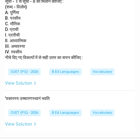
सूची - 1 से सूची - II का मिलान कीजिए :
Step 5:
अंतिम मिलान लिखिए। सही क्रम है:
(शब्द - विलोम)
A. पूर्णिमा
−
,
−
A-III,\; B-IV,\; C-II,\; D-I
,
−
,
−
A
III
B
I
V
C
II
D
I
B. परकीय
C. भौतिक
D. प्राची
I. प्रतीची
II. आध्यात्मिक
Step 6:
निष्कर्ष। अतः सही उत्तर है:
III. अमावस्या
IV. स्वकीय
\boxed{A-III,\; B-IV,\; C-II,\; 
−
,
−
,
−
,
−
A
III
B
I
V
C
II
D
I
नीचे दिए गए विकल्पों में से सही उत्तर का चयन कीजिए :
CUET (PG) - 2026
B.Ed Languages
Vocabulary
Download Solution in PDF
View Solution
'वकारस्य उच्चारणस्थानं भवति
CUET (PG) - 2026
B.Ed Languages
Vocabulary
View Solution