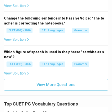
s."}
View Solution
Step 3:
'बिजली' का पर्यायवाची पहचानिए। बिजली के लिए शब्द है:
Change the following sentence into Passive Voice: "The te
घनवल्ली
\text{घनवल्ली}
acher is correcting the notebooks."
CUET (PG) - 2026
B.Ed Languages
Grammar
अतः:
View Solution
→
C \rightarrow II
C
II
Which figure of speech is used in the phrase "as white as s
now"?
Step 4:
'बन्दर' का पर्यायवाची पहचानिए। बन्दर का पर्याय है:
CUET (PG) - 2026
B.Ed Languages
Grammar
View Solution
कीश
\text{कीश}
अतः:
View More Questions
→
D \rightarrow I
D
I
Top CUET PG Vocabulary Questions