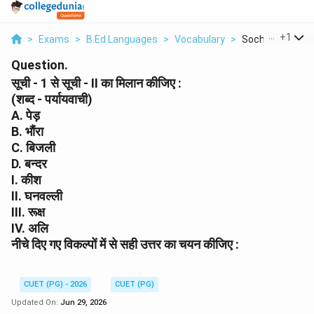
...
+
1
>
Exams
>
B.Ed Languages
>
Vocabulary
>
Sochi 1 Se Sochi 
Question.
सूची - 1 से सूची - II का मिलान कीजिए :
(शब्द - पर्यायवाची)
A. पेड़
B. भौंरा
C. बिजली
D. बन्दर
I. कीश
II. घनवल्ली
III. रूक्ष
IV. अलि
नीचे दिए गए विकल्पों में से सही उत्तर का चयन कीजिए :
CUET (PG) - 2026
CUET (PG)
Updated On:
Jun 29, 2026