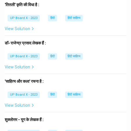
वे एक प्रमुख नाटककार थे जिन्होंने कई समस्यामूलक नाटक लिखे, जो
'तितली' कृति की विधा है :
जयशंकर प्रसाद जैसे अपने पूर्ववर्तियों के ऐतिहासिक और रोमांटिक
UP Board X - 2023
हिंदी
हिंदी साहित्य
नाटकों से अलग थे।
चरण 3: अंतिम उत्तर:
View Solution
'सिंदूर की होली' के नाटककार लक्ष्मीनारायण मिश्र हैं।
डॉ॰ राजेन्द्र प्रसाद लेखक हैं :
Download Solution in PDF
UP Board X - 2023
हिंदी
हिंदी साहित्य
View Solution
'साहित्य और कला' रचना है :
UP Board X - 2023
हिंदी
हिंदी साहित्य
View Solution
शुक्लोत्तर - युग के लेखक हैं :