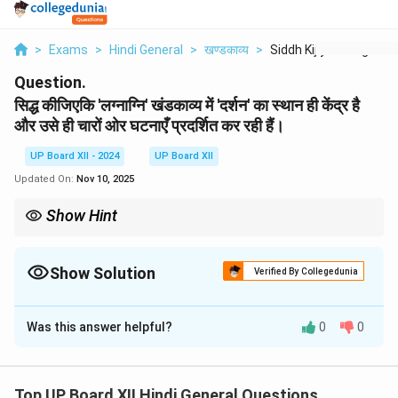
>
Exams
>
Hindi General
>
खण्डकाव्य
>
Siddh Kijiye Ki Lagn...
Question.
सिद्ध कीजिएकि 'लग्नाग्नि' खंडकाव्य में 'दर्शन' का स्थान ही केंद्र है
और उसे ही चारों ओर घटनाएँ प्रदर्शित कर रही हैं।
UP Board XII - 2024
UP Board XII
Updated On:
Nov 10, 2025
Show Hint
'लग्नाग्नि' खंडकाव्य भारतीय समाज में विवाह की गहरी परंपराओं और दर्शन का
प्रतिबिंब प्रस्तुत करता है।
Show Solution
Verified By Collegedunia
Solution and Explanation
Was this answer helpful?
0
0
'लग्नाग्नि' खंडकाव्य में दर्शन को केंद्र में रखकर जीवन की विभिन्न
घटनाओं को दर्शाया गया है। इसमें सामाजिक मूल्यों और परंपराओं का
गहरा प्रभाव देखने को मिलता है।
Top UP Board XII Hindi General Questions