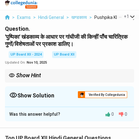
...
+
1
>
Exams
>
Hindi General
>
खण्डकाव्य
>
Pushpika Khandkavya .
Question.
'पुष्पिका' खंडकाव्य के आधार पर गांधीजी की किन्हीं पाँच चारित्रिक
गुणों/विशेषताओं पर प्रकाश डालिए।
UP Board XII - 2024
UP Board XII
Updated On:
Nov 10, 2025
Show Hint
गांधीजी का जीवन सत्य, अहिंसा और आत्मसंयम पर आधारित था, जिसने विश्व में उन्हें
एक आदर्श नेता के रूप में स्थापित किया।
Show Solution
Verified By Collegedunia
Solution and Explanation
Was this answer helpful?
0
0
गांधीजी के पाँच प्रमुख चारित्रिक गुण हैं:
1. सत्य और अहिंसा में अटूट विश्वास
2. आत्मसंयम और सरल जीवन
Top UP Board XII Hindi General Questions