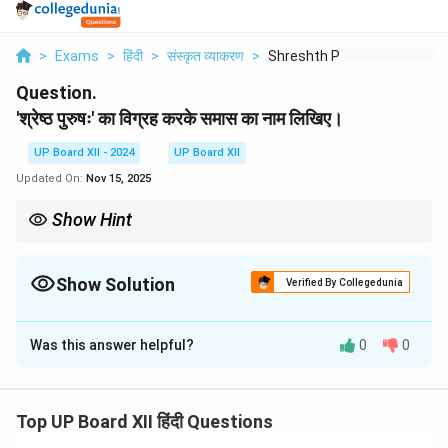
>
Exams
>
हिंदी
>
संस्कृत व्याकरण
>
Shreshth Purushh Ka ...
Question.
'श्रेष्ठ पुरुषः' का विग्रह करके समास का नाम लिखिए।
UP Board XII - 2024
UP Board XII
Updated On:
Nov 15, 2025
Show Hint
जब विशेषण और संज्ञा मिलकर एक नया शब्द बनाते हैं, तो वह कर्मधारय समास
कहलाता है।
Show Solution
Verified By Collegedunia
Solution and Explanation
Was this answer helpful?
0
0
विग्रह:
श्रेष्ठः च पुरुषः = श्रेष्ठ पुरुषः
समास का नाम:
कर्मधारय समास
Top UP Board XII हिंदी Questions
व्याख्या:
'श्रेष्ठ पुरुषः' दो शब्दों से मिलकर बना है – 'श्रेष्ठ' (उत्तम) और