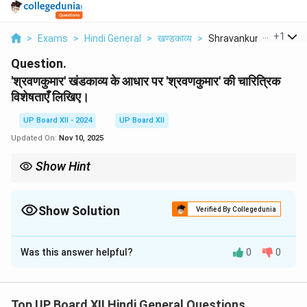
...
+
1
>
Exams
>
Hindi General
>
खण्डकाव्य
>
Shravankumar Khandka
Question.
'श्रवणकुमार' खंडकाव्य के आधार पर 'श्रवणकुमार' की चारित्रिक
विशेषताएँ लिखिए।
UP Board XII - 2024
UP Board XII
Updated On:
Nov 10, 2025
Show Hint
श्रवणकुमार की पितृभक्ति एक आदर्श उदाहरण प्रस्तुत करती है।
Show Solution
Verified By Collegedunia
Solution and Explanation
Was this answer helpful?
0
0
श्रवणकुमार की चारित्रिक विशेषताएँ निम्नलिखित हैं:
1. **पितृभक्त** - वह अपने माता-पिता की सेवा को अपना परम कर्तव्य
मानता है।
Top UP Board XII Hindi General Questions