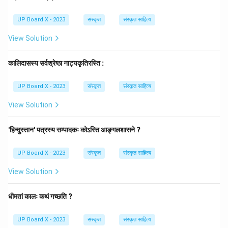
(ऽ - अवग्रह) हो जाता है।
UP Board X - 2023
संस्कृत
संस्कृत साहित्य
Step 3: Detailed Explanation:
\rightarrow
→
1. शिवस् + अर्च्यः
शिवरु + अर्च्यः (ससजुषो रुः से)
View Solution
\rightarrow
→
2. शिवर् + अर्च्यः
शिव उ + अर्च्यः (हशि च से)
\rightarrow
→
3. शिव + उ + अर्च्यः
शिवो + अर्च्यः (आद् गुणः से)
कालिदासस्य सर्वश्रेष्ठा नाट्यकृतिरस्ति :
\rightarrow
→
4. शिवो + अर्च्यः
शिवोऽर्च्यः
(एङः पदान्तादति से)
अतः, सही पद 'शिवोऽर्च्यः' है।
UP Board X - 2023
संस्कृत
संस्कृत साहित्य
विकल्प (A) सही है।
View Solution
Download Solution in PDF
'हिन्दुस्तान' पत्रस्य सम्पादकः कोऽस्ति आङ्गलशासने ?
UP Board X - 2023
संस्कृत
संस्कृत साहित्य
View Solution
धीमतां कालः कथं गच्छति ?
UP Board X - 2023
संस्कृत
संस्कृत साहित्य