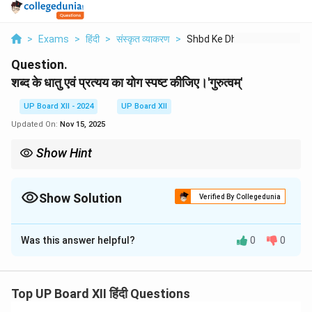
>
Exams
>
हिंदी
>
संस्कृत व्याकरण
>
Shbd Ke Dhatu Evn Pr...
Question.
शब्द के धातु एवं प्रत्यय का योग स्पष्ट कीजिए।'गुरुत्वम्'
UP Board XII - 2024
UP Board XII
Updated On:
Nov 15, 2025
Show Hint
'त्वम्' प्रत्यय विशेषण से संज्ञा बनाने के लिए प्रयोग किया जाता है, जैसे – 'महत्वम्'
(महान + त्वम्)।
Show Solution
Verified By Collegedunia
Solution and Explanation
Was this answer helpful?
0
0
प्रत्यय:
त्वम्
व्याख्या:
'गुरुत्वम्' शब्द 'गुरु' से बना है, जिसमें 'त्वम्' प्रत्यय जोड़ा गया
है। इसका अर्थ 'गंभीरता' या 'महत्व' होता है।
Top UP Board XII हिंदी Questions