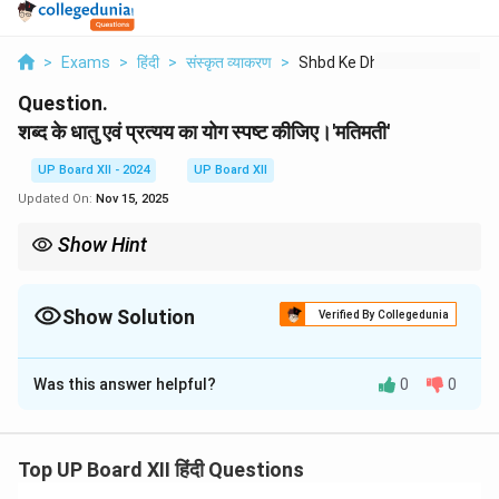
>
Exams
>
हिंदी
>
संस्कृत व्याकरण
>
Shbd Ke Dhatu Evn Pr...
Question.
शब्द के धातु एवं प्रत्यय का योग स्पष्ट कीजिए।'मतिमती'
UP Board XII - 2024
UP Board XII
Updated On:
Nov 15, 2025
Show Hint
'मतुप्' प्रत्यय विशेषण निर्माण के लिए प्रयुक्त होता है, जैसे – 'बलवान' (बल +
मतुप्)।
Show Solution
Verified By Collegedunia
Solution and Explanation
Was this answer helpful?
0
0
धातु:
मन् (सोचना, बुद्धि)
प्रत्यय:
मत + मतुप्
व्याख्या:
'मतिमती' शब्द 'मति' (बुद्धि) धातु से बना है, जिसमें 'मतुप्' प्रत्यय
Top UP Board XII हिंदी Questions
जोड़ा गया है। इसका अर्थ 'जिसमें बुद्धि हो' होता है।